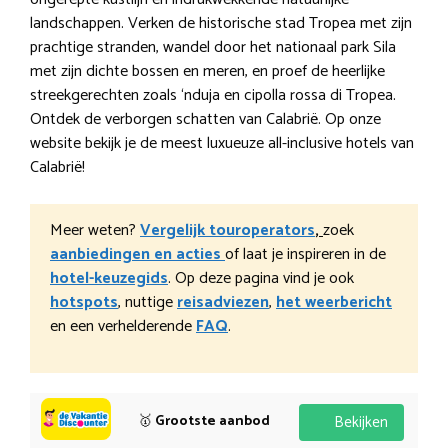
landschappen. Verken de historische stad Tropea met zijn
prachtige stranden, wandel door het nationaal park Sila
met zijn dichte bossen en meren, en proef de heerlijke
streekgerechten zoals ‘nduja en cipolla rossa di Tropea.
Ontdek de verborgen schatten van Calabrië. Op onze
website bekijk je de meest luxueuze all-inclusive hotels van
Calabrië!
Meer weten?
Vergelijk touroperators
,
zoek
aanbiedingen en acties
of laat je inspireren in de
hotel-keuzegids
. Op deze pagina vind je ook
hotspots
, nuttige
reisadviezen
,
het weerbericht
en een verhelderende
FAQ
.
🥇
Grootste aanbod
Bekijken