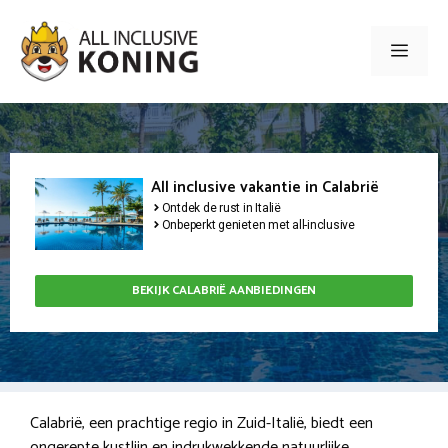
Ga
naar
Men
de
inhoud
All inclusive vakantie in Calabrië
Ontdek de rust in Italië
Onbeperkt genieten met all-inclusive
BEKIJK CALABRIË AANBIEDINGEN
Calabrië, een prachtige regio in Zuid-Italië, biedt een
ongerepte kustlijn en indrukwekkende natuurlijke