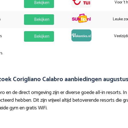
Bekijken
Voor 't 
s
Bekijken
Leuke zo
es
Bekijken
Veelzijd
s.
oek Corigliano Calabro aanbiedingen augustu
 en de direct omgeving zijn er diverse goede all-in resorts. In
cteerd hebben. Dit zijn vrijwel altijd betoverende resorts die g
reide gym en gratis WiFi.