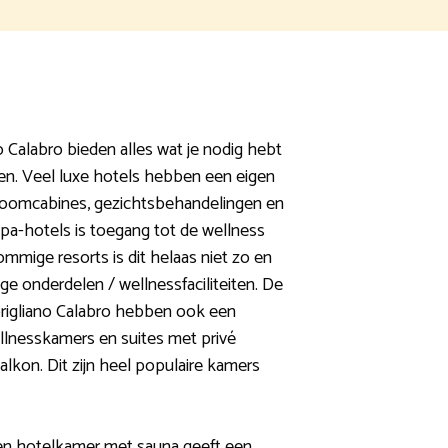
o Calabro bieden alles wat je nodig hebt
en. Veel luxe hotels hebben een eigen
toomcabines, gezichtsbehandelingen en
spa-hotels is toegang tot de wellness
sommige resorts is dit helaas niet zo en
e onderdelen / wellnessfaciliteiten. De
Corigliano Calabro hebben ook een
llnesskamers en suites met privé
alkon. Dit zijn heel populaire kamers
ren hotelkamer met sauna geeft een