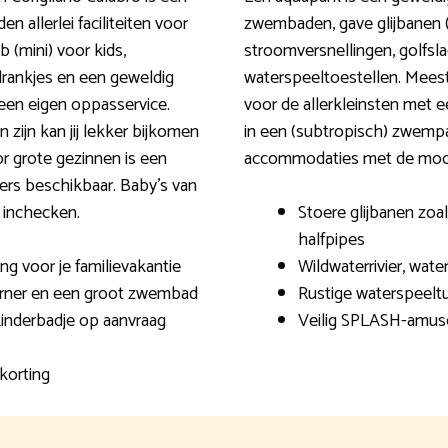
n allerlei faciliteiten voor
zwembaden, gave glijbanen (
b (mini) voor kids,
stroomversnellingen, golfsla
drankjes en een geweldig
waterspeeltoestellen. Mees
een eigen oppasservice.
voor de allerkleinsten met ee
 zijn kan jij lekker bijkomen
in een (subtropisch) zwempara
r grote gezinnen is een
accommodaties met de moois
ers beschikbaar. Baby’s van
 inchecken.
Stoere glijbanen zoal
halfpipes
g voor je familievakantie
Wildwaterrivier, wat
rner en een groot zwembad
Rustige waterspeeltu
kinderbadje op aanvraag
Veilig SPLASH-amus
korting