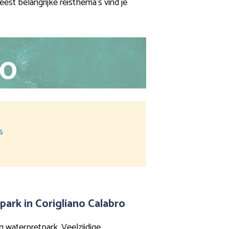
est belangrijke reisthema’s vind je
s
ark in Corigliano Calabro
g waterpretpark. Veelzijdige