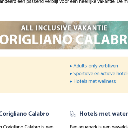
andeerd een passend verblijf voor een heerlijke vakantie. De me
▸ Adults-only verblijven
▸ Sportieve en actieve hotel
▸ Hotels met wellness
 Corigliano Calabro
Hotels met waterp
n Corigliano Calabro is een
Een aquapark is een geweldi