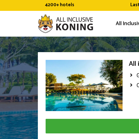
Ga
4200+ hotels
Las
naar
de
All Inclus
inhoud
All
G
O