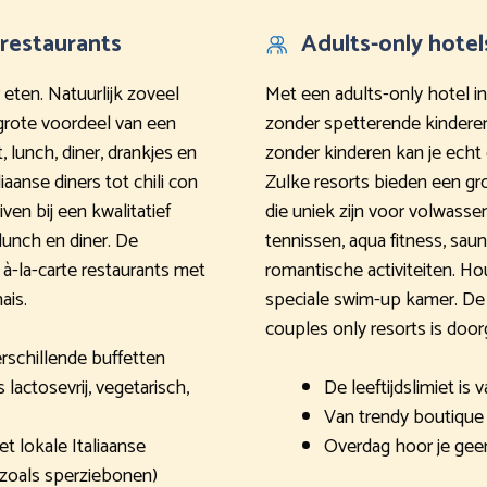
restaurants
Adults-only hotel
 eten. Natuurlijk zoveel
Met een adults-only hotel in
grote voordeel van een
zonder spetterende kinderen
, lunch, diner, drankjes en
zonder kinderen kan je echt 
iaanse diners tot chili con
Zulke resorts bieden een gro
ven bij een kwalitatief
die uniek zijn voor volwasse
lunch en diner. De
tennissen, aqua fitness, sau
à-la-carte restaurants met
romantische activiteiten. Ho
ais.
speciale swim-up kamer. De l
couples only resorts is doorga
rschillende buffetten
actosevrij, vegetarisch,
De leeftijdslimiet is 
Van trendy boutique 
 lokale Italiaanse
Overdag hoor je geen
 zoals sperziebonen)