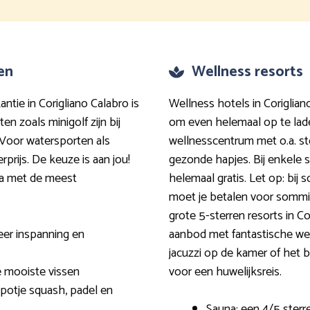
ten
Wellness resorts
antie in Corigliano Calabro is
Wellness hotels in Coriglian
iten zoals minigolf zijn bij
om even helemaal op te lad
Voor watersporten als
wellnesscentrum met o.a. s
prijs. De keuze is aan jou!
gezonde hapjes. Bij enkele 
ema met de meest
helemaal gratis. Let op: bij 
moet je betalen voor sommig
grote 5-sterren resorts in 
eer inspanning en
aanbod met fantastische we
jacuzzi op de kamer of het b
e mooiste vissen
voor een huwelijksreis.
potje squash, padel en
Sauna: een 4/5 ster