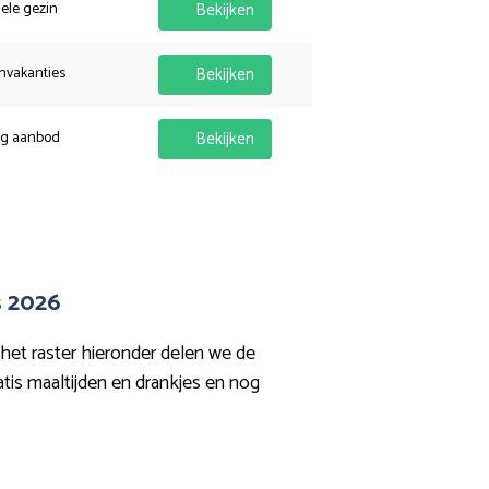
hele gezin
Bekijken
nvakanties
Bekijken
ig aanbod
Bekijken
s 2026
 het raster hieronder delen we de
ratis maaltijden en drankjes en nog