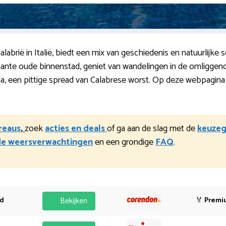
 Calabrië in Italië, biedt een mix van geschiedenis en natuurli
mante oude binnenstad, geniet van wandelingen in de omliggende
duja, een pittige spread van Calabrese worst. Op deze webpagina
ureaus
,
zoek
acties en deals
of ga aan de slag met de
keuzeg
de weersverwachtingen
en een grondige
FAQ
.
od
Bekijken
🏅
Premi