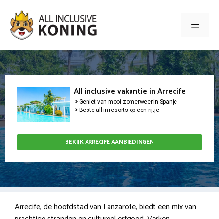
Ga
naar
Men
de
inhoud
All inclusive vakantie in Arrecife
Geniet van mooi zomerweer in Spanje
Beste all-in resorts op een rijtje
BEKIJK ARRECIFE AANBIEDINGEN
Arrecife, de hoofdstad van Lanzarote, biedt een mix van
prachtige stranden en cultureel erfgoed. Verken