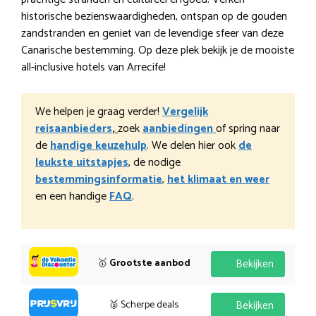
historische bezienswaardigheden, ontspan op de gouden
zandstranden en geniet van de levendige sfeer van deze
Canarische bestemming. Op deze plek bekijk je de mooiste
all-inclusive hotels van Arrecife!
We helpen je graag verder!
Vergelijk
reisaanbieders
,
zoek
aanbiedingen
of spring naar
de
handige keuzehulp
. We delen hier ook
de
leukste uitstapjes
, de nodige
bestemmingsinformatie
,
het klimaat en weer
en een handige
FAQ
.
🥇
Grootste aanbod
Bekijken
🥈 Scherpe deals
Bekijken