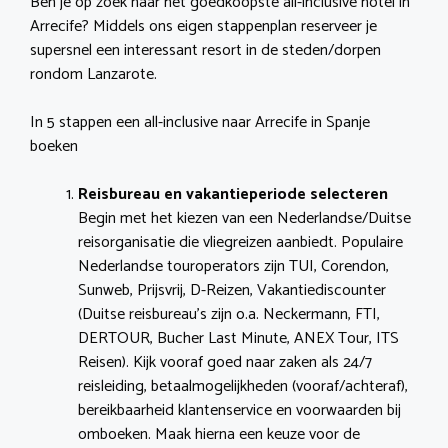
Ben je op zoek naar het goedkoopste all-inclusive hotel in
Arrecife? Middels ons eigen stappenplan reserveer je
supersnel een interessant resort in de steden/dorpen
rondom Lanzarote.
In 5 stappen een all-inclusive naar Arrecife in Spanje
boeken
Reisbureau en vakantieperiode selecteren
Begin met het kiezen van een Nederlandse/Duitse
reisorganisatie die vliegreizen aanbiedt. Populaire
Nederlandse touroperators zijn TUI, Corendon,
Sunweb, Prijsvrij, D-Reizen, Vakantiediscounter
(Duitse reisbureau’s zijn o.a. Neckermann, FTI,
DERTOUR, Bucher Last Minute, ANEX Tour, ITS
Reisen). Kijk vooraf goed naar zaken als 24/7
reisleiding, betaalmogelijkheden (vooraf/achteraf),
bereikbaarheid klantenservice en voorwaarden bij
omboeken. Maak hierna een keuze voor de