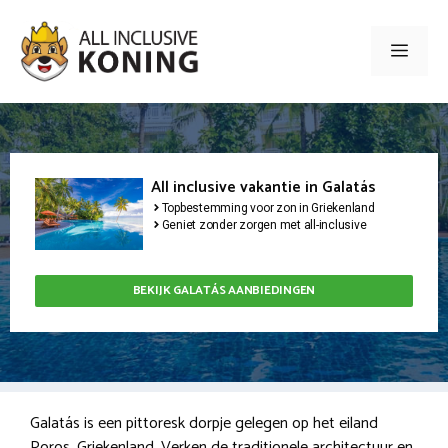
Ga
naar
Men
de
inhoud
All inclusive vakantie in Galatás
Topbestemming voor zon in Griekenland
Geniet zonder zorgen met all-inclusive
BEKIJK GALATÁS AANBIEDINGEN
Galatás is een pittoresk dorpje gelegen op het eiland
Poros, Griekenland. Verken de traditionele architectuur en