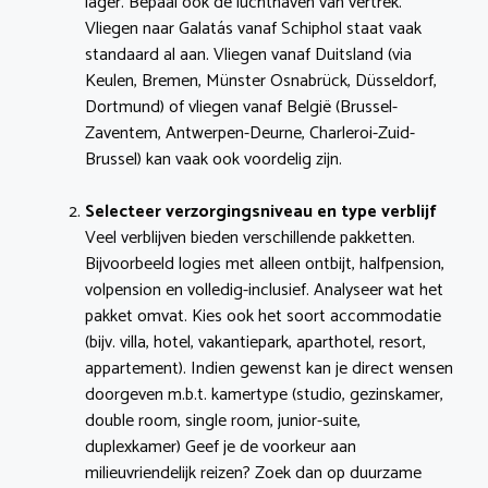
lager. Bepaal ook de luchthaven van vertrek.
Vliegen naar Galatás vanaf Schiphol staat vaak
standaard al aan. Vliegen vanaf Duitsland (via
Keulen, Bremen, Münster Osnabrück, Düsseldorf,
Dortmund) of vliegen vanaf België (Brussel-
Zaventem, Antwerpen-Deurne, Charleroi-Zuid-
Brussel) kan vaak ook voordelig zijn.
Selecteer verzorgingsniveau en type verblijf
Veel verblijven bieden verschillende pakketten.
Bijvoorbeeld logies met alleen ontbijt, halfpension,
volpension en volledig-inclusief. Analyseer wat het
pakket omvat. Kies ook het soort accommodatie
(bijv. villa, hotel, vakantiepark, aparthotel, resort,
appartement). Indien gewenst kan je direct wensen
doorgeven m.b.t. kamertype (studio, gezinskamer,
double room, single room, junior-suite,
duplexkamer) Geef je de voorkeur aan
milieuvriendelijk reizen? Zoek dan op duurzame