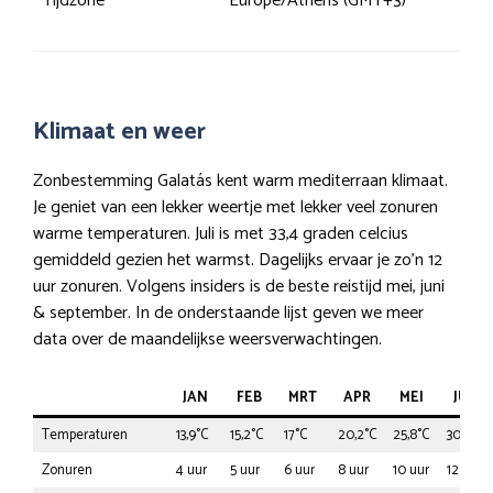
Tijdzone
Europe/Athens (GMT+3)
Klimaat en weer
Zonbestemming Galatás kent warm mediterraan klimaat.
Je geniet van een lekker weertje met lekker veel zonuren
warme temperaturen. Juli is met 33,4 graden celcius
gemiddeld gezien het warmst. Dagelijks ervaar je zo’n 12
uur zonuren. Volgens insiders is de beste reistijd mei, juni
& september. In de onderstaande lijst geven we meer
data over de maandelijkse weersverwachtingen.
JAN
FEB
MRT
APR
MEI
JUN
Temperaturen
13,9°C
15,2°C
17°C
20,2°C
25,8°C
30,8°C
Zonuren
4 uur
5 uur
6 uur
8 uur
10 uur
12 uur