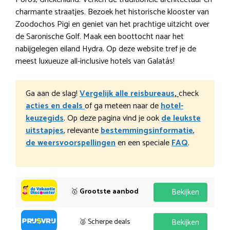
charmante straatjes. Bezoek het historische klooster van
Zoodochos Pigi en geniet van het prachtige uitzicht over
de Saronische Golf. Maak een boottocht naar het
nabijgelegen eiland Hydra. Op deze website tref je de
meest luxueuze all-inclusive hotels van Galatás!
Ga aan de slag!
Vergelijk alle reisbureaus
,
check
acties en deals
of ga meteen naar de
hotel-
keuzegids
. Op deze pagina vind je ook
de leukste
uitstapjes
, relevante
bestemmingsinformatie
,
de weersvoorspellingen
en een speciale
FAQ
.
🥇
Grootste aanbod
Bekijken
🥈 Scherpe deals
Bekijken