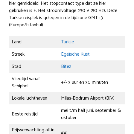
hier gemiddeld. Het stopcontact type dat ze hier
gebruiken is F. Het stroomvoltage 230 V (50 Hz). Deze
Turkse reisplek is gelegen in de tijdzone GMT+3
(Europe/Istanbul).
Land
Turkije
Streek
Egeïsche Kust
Stad
Bitez
Vliegtijd vanaf
+/- 3 uur en 30 minuten
Schiphol
Lokale luchthaven
Milas-Bodrum Airport (BJV)
mei t/m half juni, september &
Beste reistijd
oktober
Prijsverwachting all-in
€€