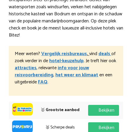
watersporten zoals windsurfen, verken het nabijgelegen
historische kasteel van Bodrum en ontspan in de schaduw
van de populaire mandarijnboomgaarden. Op deze plek
check en boek je de meest luxueuze all-inclusive hotels van
Bitez!
Meer weten?
Vergelijk reisbureaus
,
vind
deals
of
zoek verder in de
hotel-keuzehulp
. Je treft hier ook
attracties
, relevante
info voor jouw
reisvoorbereiding
,
het weer en klimaat
en een
uitgebreide
FAQ
.
🥇
Grootste aanbod
Bekijken
🥈 Scherpe deals
Bekijken