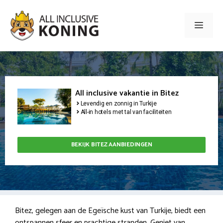
Ga
naar
Men
de
inhoud
All inclusive vakantie in Bitez
Levendig en zonnig in Turkije
All-in hotels met tal van faciliteiten
BEKIJK BITEZ AANBIEDINGEN
Bitez, gelegen aan de Egeïsche kust van Turkije, biedt een
ontspannen sfeer en prachtige stranden. Geniet van