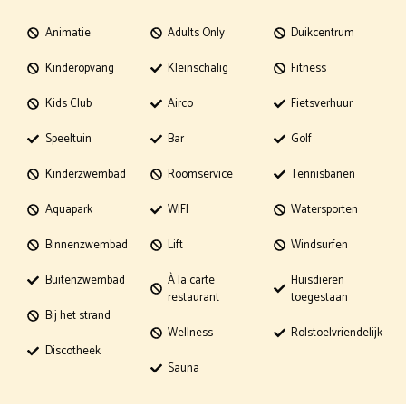
Animatie
Adults Only
Duikcentrum
Kinderopvang
Kleinschalig
Fitness
Kids Club
Airco
Fietsverhuur
Speeltuin
Bar
Golf
Kinderzwembad
Roomservice
Tennisbanen
Aquapark
WIFI
Watersporten
Binnenzwembad
Lift
Windsurfen
Buitenzwembad
À la carte
Huisdieren
restaurant
toegestaan
Bij het strand
Wellness
Rolstoelvriendelijk
Discotheek
Sauna