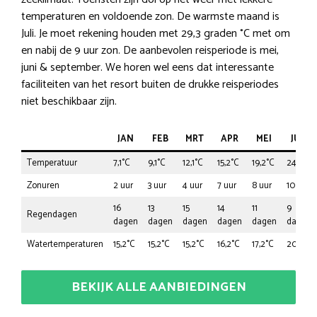
temperaturen en voldoende zon. De warmste maand is
Juli. Je moet rekening houden met 29,3 graden °C met om
en nabij de 9 uur zon. De aanbevolen reisperiode is mei,
juni & september. We horen wel eens dat interessante
faciliteiten van het resort buiten de drukke reisperiodes
niet beschikbaar zijn.
JAN
FEB
MRT
APR
MEI
JUN
Temperatuur
7,1°C
9,1°C
12,1°C
15,2°C
19,2°C
24,2°C
Zonuren
2 uur
3 uur
4 uur
7 uur
8 uur
10 uur
16
13
15
14
11
9
Regendagen
dagen
dagen
dagen
dagen
dagen
dagen
Watertemperaturen
15,2°C
15,2°C
15,2°C
16,2°C
17,2°C
20,2°C
BEKIJK ALLE AANBIEDINGEN