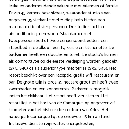
leuke en onderhoudende vakantie met vrienden of familie.
Er zijn 45 kamers beschikbaar, waaronder studio’s van
ongeveer 35 vierkante meter die plaats bieden aan
maximaal drie of vier personen. De studio’s hebben
airconditioning, een woon-/slaapkamer met
tweepersoonsbed of twee eenpersoonsbedden, een
stapelbed in de alkoof, een tv, kluisje en kitchenette. De
badkamer heeft een douche en toilet. De studio’s kunnen
als comforttype op de eerste verdieping worden geboekt
(S3C, S4C) of als superior type met terras (S3S, S4S). Het
resort beschikt over een receptie, gratis wifi, restaurant en
bar. De grote tuin is circa 35 hectare groot en heeft twee
zwembaden en een zonneterras. Parkeren is mogelijk
indien beschikbaar. Het resort heeft vier sterren. Het
resort ligt in het hart van de Camargue, op ongeveer vijf
kilometer van het historische centrum van Arles. Het
natuurpark Camargue ligt op ongeveer 15 km afstand.
Inclusieve diensten zijn water, energiekosten,