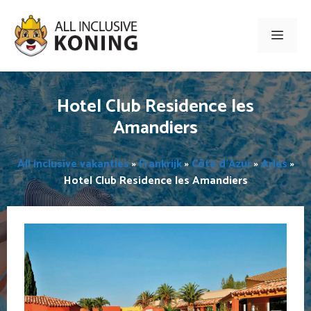
Ga
naar
Men
de
inhoud
Hotel Club Residence les
Amandiers
All inclusive vakanties
»
Frankrijk
»
Côte d’Azur
»
Arles
»
Hotel Club Residence les Amandiers