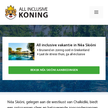
Ga
naar
Men
de
inhoud
All inclusive vakantie in Néa Skióni
Bruisend en zonnig oord in Griekenland
Laat de stress thuis, ga all-inclusive
BEKIJK NÉA SKIÓNI AANBIEDINGEN
Néa Skióni, gelegen aan de westkust van Chalkidiki, biedt
een ontspannen sfeer en betoverende zonsondergangen.