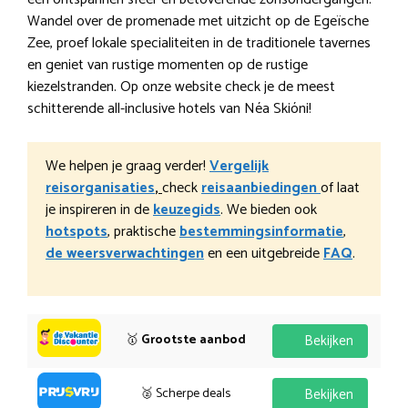
Wandel over de promenade met uitzicht op de Egeïsche
Zee, proef lokale specialiteiten in de traditionele tavernes
en geniet van rustige momenten op de rustige
kiezelstranden. Op onze website check je de meest
schitterende all-inclusive hotels van Néa Skióni!
We helpen je graag verder!
Vergelijk
reisorganisaties
,
check
reisaanbiedingen
of laat
je inspireren in de
keuzegids
. We bieden ook
hotspots
, praktische
bestemmingsinformatie
,
de weersverwachtingen
en een uitgebreide
FAQ
.
🥇
Grootste aanbod
Bekijken
🥈 Scherpe deals
Bekijken