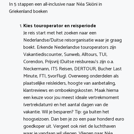
In 5 stappen een all-inclusive naar Néa Skióni in
Griekenland boeken
Kies touroperator en reisperiode
Je reis start met het zoeken naar een
Nederlandse/Duitse reisorganisatie waar je graag
boekt. Erkende Nederlandse touroperators zijn
Vakantiediscounter, Sunweb, Alltours, TUI,
Corendon, Prijsvrij (Duitse reisbureau’s zijn o.a.
Neckermann, ITS Reisen, DERTOUR, Bucher Last
Minute, FTI, 5vorFlug). Overweeg onderdelen als
plaatselijke reisleiders, hoogte van aanbetaling,
klantreviews en omboekingskosten. Maak hierna
een keuze voor jou meest ideale vertrekmoment
(vertrekdatum) en het aantal dagen van de
vakantie. Wil je besparen? Tip: ga buiten het
hoogseizoen. Dan ben je zo een paar honderd euro
goedkoper uit. Vergeet ook niet de luchthaven
waar je vandaan wil vliegen. Vliegen naar Néa