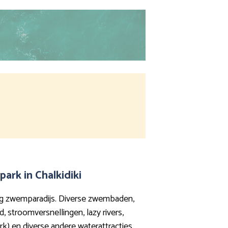
ark in Chalkidiki
ig zwemparadijs. Diverse zwembaden,
, stroomversnellingen, lazy rivers,
k) en diverse andere waterattracties.