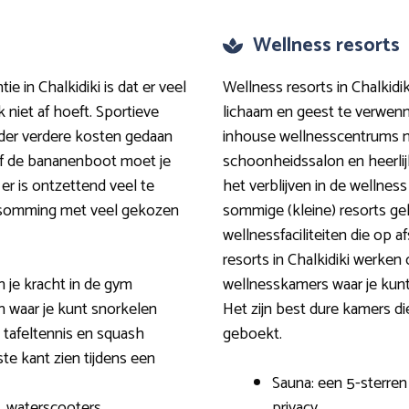
Wellness resorts
ie in Chalkidiki is dat er veel
Wellness resorts in Chalkidi
k niet af hoeft. Sportieve
lichaam en geest te verwen
nder verdere kosten gedaan
inhouse wellnesscentrums m
of de bananenboot moet je
schoonheidssalon en heerlij
er is ontzettend veel te
het verblijven in de wellnes
 opsomming met veel gekozen
sommige (kleine) resorts gel
wellnessfaciliteiten die op a
resorts in Chalkidiki werken
 je kracht in de gym
wellnesskamers waar je kunt
 waar je kunt snorkelen
Het zijn best dure kamers d
 tafeltennis en squash
geboekt.
ste kant zien tijdens een
Sauna: een 5-sterre
, waterscooters,
privacy