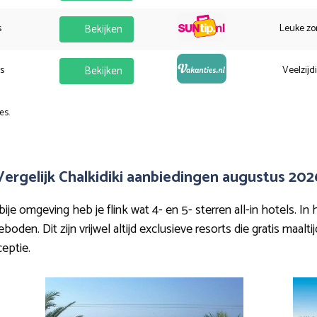
s
Bekijken
Leuke zo
es
Bekijken
Veelzijd
es.
Vergelijk Chalkidiki aanbiedingen augustus 202
je omgeving heb je flink wat 4- en 5- sterren all-in hotels. In
en. Dit zijn vrijwel altijd exclusieve resorts die gratis maalti
ceptie.