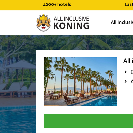
Ga
4200+ hotels
Las
naar
de
All Inclus
inhoud
All
A