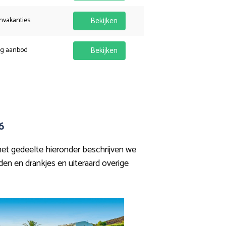
nvakanties
Bekijken
ig aanbod
Bekijken
6
 het gedeelte hieronder beschrijven we
jden en drankjes en uiteraard overige