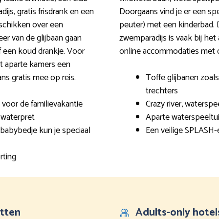
dijs, gratis frisdrank en een
Doorgaans vind je er een spe
eschikken over een
peuter) met een kinderbad. 
eer van de glijbaan gaan
zwemparadijs is vaak bij het
f een koud drankje. Voor
online accommodaties met d
et aparte kamers een
ns gratis mee op reis.
Toffe glijbanen zoals
trechters
k voor de familievakantie
Crazy river, watersp
 waterpret
Aparte waterspeeltu
 babybedje kun je speciaal
Een veilige SPLASH-e
rting
etten
Adults-only hotel