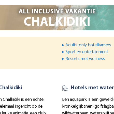
▸ Adults-only hotelkamers
▸ Sport en entertainment
▸ Resorts met wellness
Chalkidiki
Hotels met waterp
n Chalkidiki is een echte
Een aquapark is een geweld
elemaal ingericht op de
kronkelglijbanen (golfslagbad
 leuke animatie, een club
wildwaterbaan, waterspuitpar