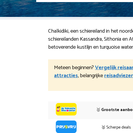
Chalkidiki, een schiereiland in het noo
schiereilanden Kassandra, Sithonia en
betoverende kustlijn en turquoise water
Meteen beginnen?
Vergelijk reisa
attracties
, belangrijke
reisadvieze
🥇
Grootste aanb
🥈 Scherpe deals