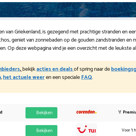
rden van Griekenland, is gezegend met prachtige stranden en ee
 Athos, geniet van zonnebaden op de gouden zandstranden en 
en. Op deze webpagina vind je een overzicht met de leukste all-
anbieders
,
bekijk
acties en deals
of spring naar de
boekingsg
n
,
het actuele weer
en een speciale
FAQ
.
od
Bekijken
🏅
Premi
Bekijken
Voor 't 