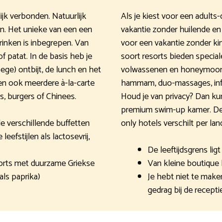
ijk verbonden. Natuurlijk
Als je kiest voor een adults-
n. Het unieke van een een
vakantie zonder huilende en
 drinken is inbegrepen. Van
voor een vakantie zonder kin
f patat. In de basis heb je
soort resorts bieden special
ege) ontbijt, de lunch en het
volwassenen en honeymooner
en ook meerdere à-la-carte
hammam, duo-massages, infin
s, burgers of Chinees.
Houd je van privacy? Dan kun
premium swim-up kamer. De m
de verschillende buffetten
only hotels verschilt per land
efstijlen als lactosevrij,
De leeftijdsgrens ligt 
orts met duurzame Griekse
Van kleine boutique 
als paprika)
Je hebt niet te make
gedrag bij de recepti