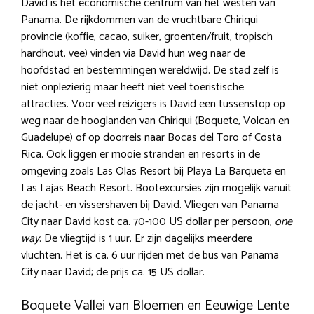
David is het economische centrum van het westen van
Panama. De rijkdommen van de vruchtbare Chiriqui
provincie (koffie, cacao, suiker, groenten/fruit, tropisch
hardhout, vee) vinden via David hun weg naar de
hoofdstad en bestemmingen wereldwijd. De stad zelf is
niet onplezierig maar heeft niet veel toeristische
attracties. Voor veel reizigers is David een tussenstop op
weg naar de hooglanden van Chiriqui (Boquete, Volcan en
Guadelupe) of op doorreis naar Bocas del Toro of Costa
Rica. Ook liggen er mooie stranden en resorts in de
omgeving zoals Las Olas Resort bij Playa La Barqueta en
Las Lajas Beach Resort. Bootexcursies zijn mogelijk vanuit
de jacht- en vissershaven bij David. Vliegen van Panama
City naar David kost ca. 70-100 US dollar per persoon,
one
way
. De vliegtijd is 1 uur. Er zijn dagelijks meerdere
vluchten. Het is ca. 6 uur rijden met de bus van Panama
City naar David; de prijs ca. 15 US dollar.
Boquete Vallei van Bloemen en Eeuwige Lente