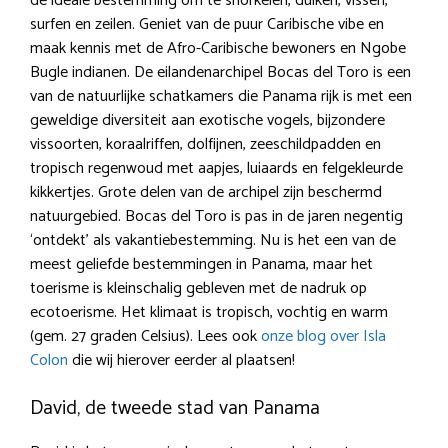
de ideale bestemming om te snorkelen, duiken, vissen,
surfen en zeilen. Geniet van de puur Caribische vibe en
maak kennis met de Afro-Caribische bewoners en Ngobe
Bugle indianen. De eilandenarchipel Bocas del Toro is een
van de natuurlijke schatkamers die Panama rijk is met een
geweldige diversiteit aan exotische vogels, bijzondere
vissoorten, koraalriffen, dolfijnen, zeeschildpadden en
tropisch regenwoud met aapjes, luiaards en felgekleurde
kikkertjes. Grote delen van de archipel zijn beschermd
natuurgebied. Bocas del Toro is pas in de jaren negentig
‘ontdekt’ als vakantiebestemming. Nu is het een van de
meest geliefde bestemmingen in Panama, maar het
toerisme is kleinschalig gebleven met de nadruk op
ecotoerisme. Het klimaat is tropisch, vochtig en warm
(gem. 27 graden Celsius). Lees ook
onze blog over Isla
Colon
die wij hierover eerder al plaatsen!
David, de tweede stad van Panama