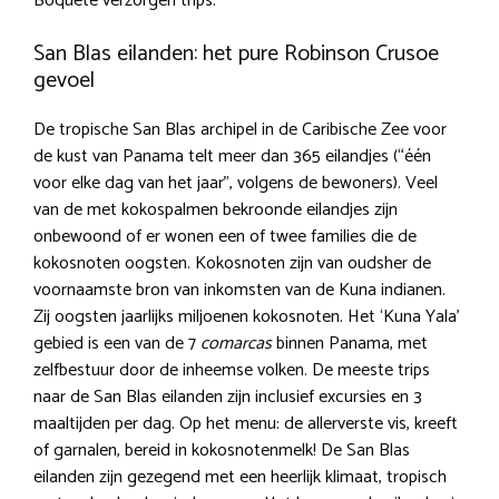
Boquete verzorgen trips.
San Blas eilanden: het pure Robinson Crusoe
gevoel
De tropische San Blas archipel in de Caribische Zee voor
de kust van Panama telt meer dan 365 eilandjes (“één
voor elke dag van het jaar”, volgens de bewoners). Veel
van de met kokospalmen bekroonde eilandjes zijn
onbewoond of er wonen een of twee families die de
kokosnoten oogsten. Kokosnoten zijn van oudsher de
voornaamste bron van inkomsten van de Kuna indianen.
Zij oogsten jaarlijks miljoenen kokosnoten. Het ‘Kuna Yala’
gebied is een van de 7
comarcas
binnen Panama, met
zelfbestuur door de inheemse volken. De meeste trips
naar de San Blas eilanden zijn inclusief excursies en 3
maaltijden per dag. Op het menu: de allerverste vis, kreeft
of garnalen, bereid in kokosnotenmelk! De San Blas
eilanden zijn gezegend met een heerlijk klimaat, tropisch