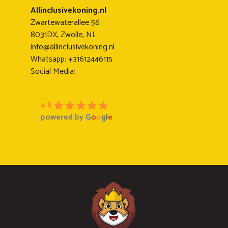
Allinclusivekoning.nl
Zwartewaterallee 56
8031DX, Zwolle, NL
info@allinclusivekoning.nl
Whatsapp: +31612446115
Social Media:
4.8
powered by
G
o
o
g
l
e