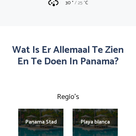
30 °
25 °
C
Wat Is Er Allemaal Te Zien
En Te Doen In Panama?
Regio’s
Panama Stad
Playa blanca