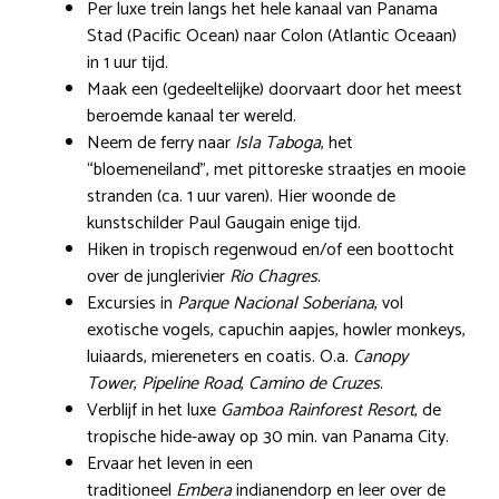
Per luxe trein langs het hele kanaal van Panama
Stad (Pacific Ocean) naar Colon (Atlantic Oceaan)
in 1 uur tijd.
Maak een (gedeeltelijke) doorvaart door het meest
beroemde kanaal ter wereld.
Neem de ferry naar
Isla Taboga
, het
“bloemeneiland”, met pittoreske straatjes en mooie
stranden (ca. 1 uur varen). Hier woonde de
kunstschilder Paul Gaugain enige tijd.
Hiken in tropisch regenwoud en/of een boottocht
over de junglerivier
Rio Chagres
.
Excursies in
Parque Nacional Soberiana
, vol
exotische vogels, capuchin aapjes, howler monkeys,
luiaards, miereneters en coatis. O.a.
Canopy
Tower
,
Pipeline Road
,
Camino de Cruzes
.
Verblijf in het luxe
Gamboa Rainforest Resort
, de
tropische hide-away op 30 min. van Panama City.
Ervaar het leven in een
traditioneel
Embera
indianendorp en leer over de