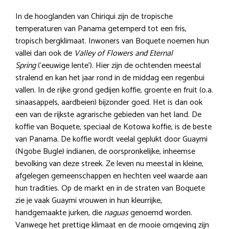
In de hooglanden van Chiriqui zijn de tropische
temperaturen van Panama getemperd tot een fris,
tropisch bergklimaat. Inwoners van Boquete noemen hun
vallei dan ook de
Valley of Flowers and Eternal
Spring
(‘eeuwige lente’). Hier zijn de ochtenden meestal
stralend en kan het jaar rond in de middag een regenbui
vallen. In de rijke grond gedijen koffie, groente en fruit (o.a.
sinaasappels, aardbeien) bijzonder goed. Het is dan ook
een van de rijkste agrarische gebieden van het land. De
koffie van Boquete, speciaal de Kotowa koffie, is de beste
van Panama. De koffie wordt veelal geplukt door Guaymi
(Ngobe Bugle) indianen, de oorspronkelijke, inheemse
bevolking van deze streek. Ze leven nu meestal in kleine,
afgelegen gemeenschappen en hechten veel waarde aan
hun tradities. Op de markt en in de straten van Boquete
zie je vaak Guaymi vrouwen in hun kleurrijke,
handgemaakte jurken, die
naguas
genoemd worden.
Vanwege het prettige klimaat en de mooie omgeving zijn