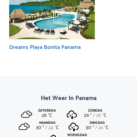
Dreams Playa Bonita Panama
Het Weer In Panama
ZATERDAG
ZONDAG
26 °
C
29 °
25 °
C
MAANDAG
DINSDAG
30 °
24 °
C
30 °
24 °
C
WOENSDAG