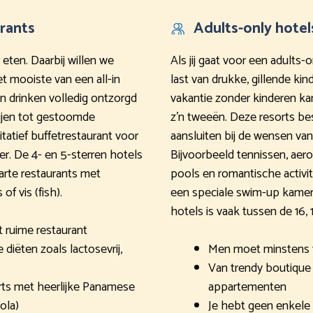
rants
Adults-only hotel
 eten. Daarbij willen we
Als jij gaat voor een adults
et mooiste van een all-in
last van drukke, gillende ki
en drinken volledig ontzorgd
vakantie zonder kinderen kan
ijen tot gestoomde
z’n tweeën. Deze resorts besc
litatief buffetrestaurant voor
aansluiten bij de wensen va
ner. De 4- en 5-sterren hotels
Bijvoorbeeld tennissen, aero
carte restaurants met
pools en romantische activite
f vis (fish).
een speciale swim-up kamer.
hotels is vaak tussen de 16, 18
et ruime restaurant
diëten zoals lactosevrij,
Men moet minstens 16,
Van trendy boutique 
ts met heerlijke Panamese
appartementen
ola)
Je hebt geen enkele 