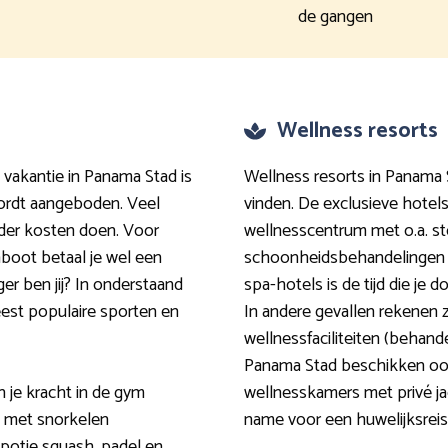
de gangen
Wellness resorts
 vakantie in Panama Stad is
Wellness resorts in Panama S
wordt aangeboden. Veel
vinden. De exclusieve hotel
nder kosten doen. Voor
wellnesscentrum met o.a. s
boot betaal je wel een
schoonheidsbehandelingen en
ger ben jij? In onderstaand
spa-hotels is de tijd die je d
eest populaire sporten en
In andere gevallen rekenen z
wellnessfaciliteiten (behand
Panama Stad beschikken ook
 je kracht in de gym
wellnesskamers met privé ja
n met snorkelen
name voor een huwelijksreis i
potje squash, padel en