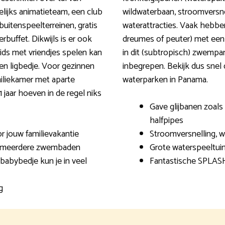
gelijks animatieteam, een club
wildwaterbaan, stroomversne
uitenspeelterreinen, gratis
waterattracties. Vaak hebben
rbuffet. Dikwijls is er ook
dreumes of peuter) met een o
ids met vriendjes spelen kan
in dit (subtropisch) zwemparad
en ligbedje. Voor gezinnen
inbegrepen. Bekijk dus snel 
iliekamer met aparte
waterparken in Panama.
 jaar hoeven in de regel niks
Gave glijbanen zoals 
halfpipes
r jouw familievakantie
Stroomversnelling, 
en meerdere zwembaden
Grote waterspeeltuin
 babybedje kun je in veel
Fantastische SPLASH
g