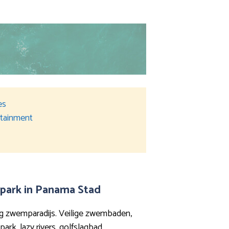
es
ertainment
park in Panama Stad
ig zwemparadijs. Veilige zwembaden,
ark, lazy rivers, golfslagbad,