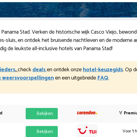
ol Panama Stad. Verken de historische wijk Casco Viejo, bewo
ores-sluis, en ontdek het bruisende nachtleven en de moderne 
ig de leukste all-inclusive hotels van Panama Stad!
bieders
,
check
deals
en ontdek onze
hotel-keuzegids
. Op d
 weersvoorspellingen
en een uitgebreide
FAQ
.
od
Bekijken
🏅
Premi
Bekijken
Voor 't 