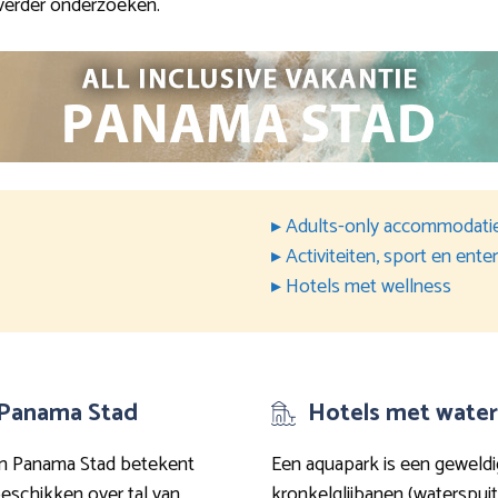
verder onderzoeken.
▸ Adults-only accommodati
▸ Activiteiten, sport en ent
▸ Hotels met wellness
n Panama Stad
Hotels met water
 in Panama Stad betekent
Een aquapark is een geweld
eschikken over tal van
kronkelglijbanen (waterspuitp