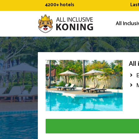
Ga
4200+ hotels
Las
naar
de
All Inclus
inhoud
All