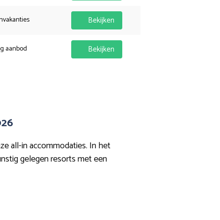
nvakanties
Bekijken
ig aanbod
Bekijken
026
ze all-in accommodaties. In het
gunstig gelegen resorts met een