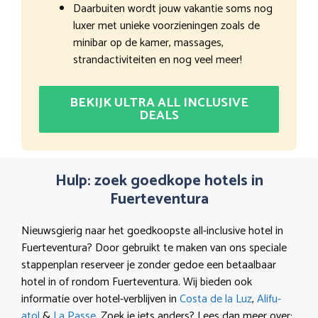
Daarbuiten wordt jouw vakantie soms nog
luxer met unieke voorzieningen zoals de
minibar op de kamer, massages,
strandactiviteiten en nog veel meer!
BEKIJK ULTRA ALL INCLUSIVE
DEALS
Hulp: zoek goedkope hotels in
Fuerteventura
Nieuwsgierig naar het goedkoopste all-inclusive hotel in
Fuerteventura? Door gebruikt te maken van ons speciale
stappenplan reserveer je zonder gedoe een betaalbaar
hotel in of rondom Fuerteventura. Wij bieden ook
informatie over hotel-verblijven in
Costa de la Luz
,
Alifu-
atol
&
La Passe
. Zoek je iets anders? Lees dan meer over: