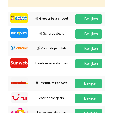
🥇
Grootste aanbod
Bekijken
🥈 Scherpe deals
Bekijken
🥉 Voordelige hotels
Bekijken
Heerlijke zonvakanties
Bekijken
🏅
Premium resorts
Bekijken
Voor 't hele gezin
Bekijken