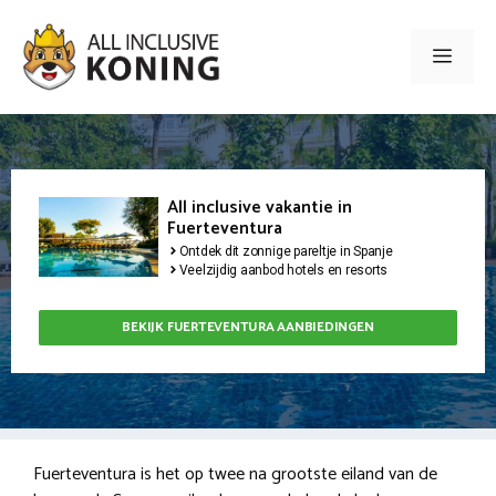
Ga
naar
Men
de
inhoud
All inclusive vakantie in
Fuerteventura
Ontdek dit zonnige pareltje in Spanje
Veelzijdig aanbod hotels en resorts
BEKIJK FUERTEVENTURA AANBIEDINGEN
Fuerteventura is het op twee na grootste eiland van de