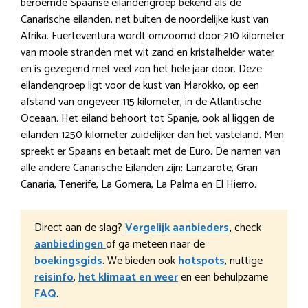
beroemde Spaanse eilandengroep bekend als de
Canarische eilanden, net buiten de noordelijke kust van
Afrika. Fuerteventura wordt omzoomd door 210 kilometer
van mooie stranden met wit zand en kristalhelder water
en is gezegend met veel zon het hele jaar door. Deze
eilandengroep ligt voor de kust van Marokko, op een
afstand van ongeveer 115 kilometer, in de Atlantische
Oceaan. Het eiland behoort tot Spanje, ook al liggen de
eilanden 1250 kilometer zuidelijker dan het vasteland. Men
spreekt er Spaans en betaalt met de Euro. De namen van
alle andere Canarische Eilanden zijn: Lanzarote, Gran
Canaria, Tenerife, La Gomera, La Palma en El Hierro.
Direct aan de slag?
Vergelijk aanbieders
,
check
aanbiedingen
of ga meteen naar de
boekingsgids
. We bieden ook
hotspots
, nuttige
reisinfo
,
het klimaat en weer
en een behulpzame
FAQ
.