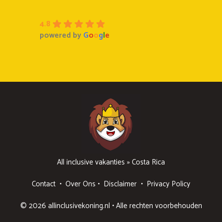
4.8
powered by
G
o
o
g
l
e
All inclusive vakanties
»
Costa Rica
Contact
•
Over Ons
•
Disclaimer
•
Privacy Policy
© 2026 allinclusivekoning.nl • Alle rechten voorbehouden