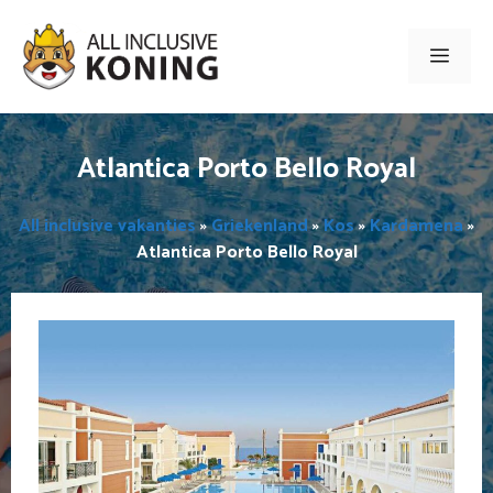
Ga
naar
Men
de
inhoud
Atlantica Porto Bello Royal
All inclusive vakanties
»
Griekenland
»
Kos
»
Kardamena
»
Atlantica Porto Bello Royal