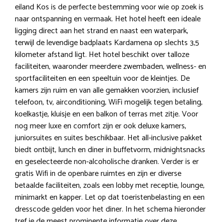
eiland Kos is de perfecte bestemming voor wie op zoek is
naar ontspanning en vermaak. Het hotel heeft een ideale
ligging direct aan het strand en naast een waterpark,
terwijl de levendige badplaats Kardamena op slechts 3,5
kilometer afstand ligt. Het hotel beschikt over talloze
faciliteiten, waaronder meerdere zwembaden, wellness- en
sportfaciliteiten en een speeltuin voor de kleintjes. De
kamers zijn ruim en van alle gemakken voorzien, inclusief
telefoon, tv, airconditioning, WiFi mogelijk tegen betaling,
koelkastje, kluisje en een balkon of terras met zitje. Voor
nog meer luxe en comfort zijn er ook deluxe kamers,
juniorsuites en suites beschikbaar. Het all-inclusive pakket
biedt ontbijt, lunch en diner in buffetvorm, midnightsnacks
en geselecteerde non-alcoholische dranken. Verder is er
gratis Wifi in de openbare ruimtes en zijn er diverse
betaalde faciliteiten, zoals een lobby met receptie, lounge,
minimarkt en kapper. Let op dat toeristenbelasting en een
dresscode gelden voor het diner. In het schema hieronder
tref je de meest prominente informatie over deze