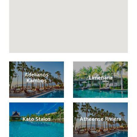
Adelianos
Limenária
Kambos
Kato Stalos
Atheense Rivièra