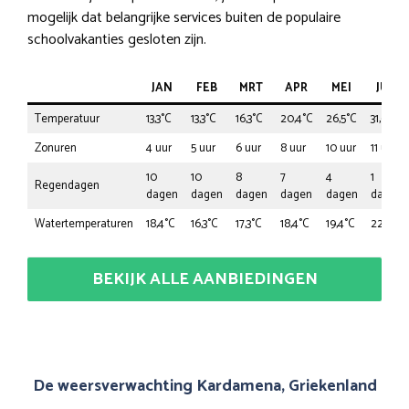
mogelijk dat belangrijke services buiten de populaire
schoolvakanties gesloten zijn.
JAN
FEB
MRT
APR
MEI
JUN
Temperatuur
13,3°C
13,3°C
16,3°C
20,4°C
26,5°C
31,6°C
Zonuren
4 uur
5 uur
6 uur
8 uur
10 uur
11 uur
10
10
8
7
4
1
Regendagen
dagen
dagen
dagen
dagen
dagen
dagen
Watertemperaturen
18,4°C
16,3°C
17,3°C
18,4°C
19,4°C
22,4°C
BEKIJK ALLE AANBIEDINGEN
De weersverwachting Kardamena, Griekenland