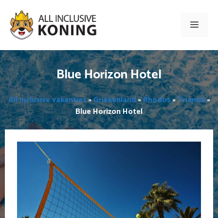
Ga
naar
Men
de
inhoud
Blue Horizon Hotel
All inclusive vakanties
»
Griekenland
»
Rhodos
»
Trianda
»
Blue Horizon Hotel