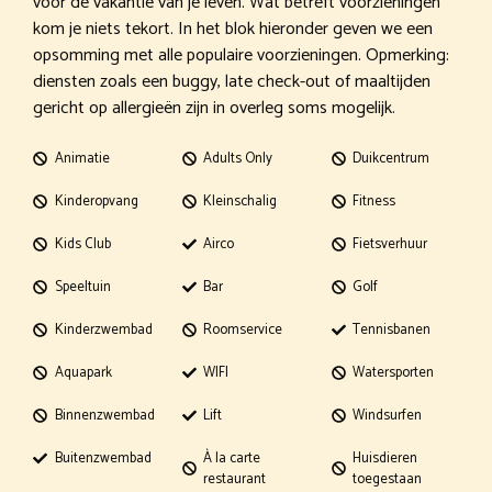
voor de vakantie van je leven. Wat betreft voorzieningen
kom je niets tekort. In het blok hieronder geven we een
opsomming met alle populaire voorzieningen. Opmerking:
diensten zoals een buggy, late check-out of maaltijden
gericht op allergieën zijn in overleg soms mogelijk.
Animatie
Adults Only
Duikcentrum
Kinderopvang
Kleinschalig
Fitness
Kids Club
Airco
Fietsverhuur
Speeltuin
Bar
Golf
Kinderzwembad
Roomservice
Tennisbanen
Aquapark
WIFI
Watersporten
Binnenzwembad
Lift
Windsurfen
Buitenzwembad
À la carte
Huisdieren
restaurant
toegestaan