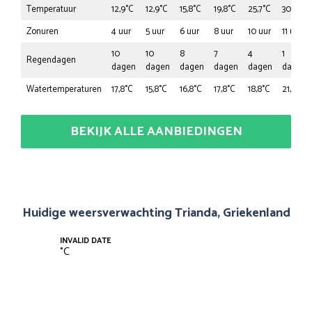
Temperatuur
12,9°C
12,9°C
15,8°C
19,8°C
25,7°C
30,7°C
Zonuren
4 uur
5 uur
6 uur
8 uur
10 uur
11 uur
10
10
8
7
4
1
Regendagen
dagen
dagen
dagen
dagen
dagen
dagen
Watertemperaturen
17,8°C
15,8°C
16,8°C
17,8°C
18,8°C
21,8°C
BEKIJK ALLE AANBIEDINGEN
Huidige weersverwachting Trianda, Griekenland
INVALID DATE
°
C