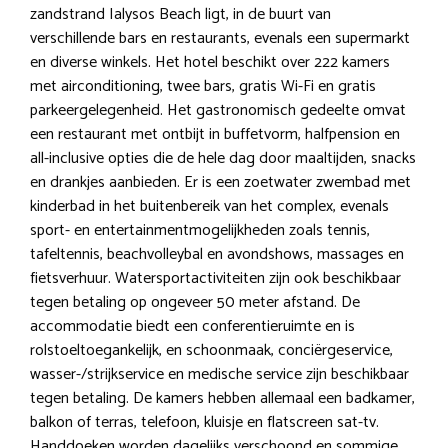
zandstrand Ialysos Beach ligt, in de buurt van
verschillende bars en restaurants, evenals een supermarkt
en diverse winkels. Het hotel beschikt over 222 kamers
met airconditioning, twee bars, gratis Wi-Fi en gratis
parkeergelegenheid. Het gastronomisch gedeelte omvat
een restaurant met ontbijt in buffetvorm, halfpension en
all-inclusive opties die de hele dag door maaltijden, snacks
en drankjes aanbieden. Er is een zoetwater zwembad met
kinderbad in het buitenbereik van het complex, evenals
sport- en entertainmentmogelijkheden zoals tennis,
tafeltennis, beachvolleybal en avondshows, massages en
fietsverhuur. Watersportactiviteiten zijn ook beschikbaar
tegen betaling op ongeveer 50 meter afstand. De
accommodatie biedt een conferentieruimte en is
rolstoeltoegankelijk, en schoonmaak, conciërgeservice,
wasser-/strijkservice en medische service zijn beschikbaar
tegen betaling. De kamers hebben allemaal een badkamer,
balkon of terras, telefoon, kluisje en flatscreen sat-tv.
Handdoeken worden dagelijks verschoond en sommige