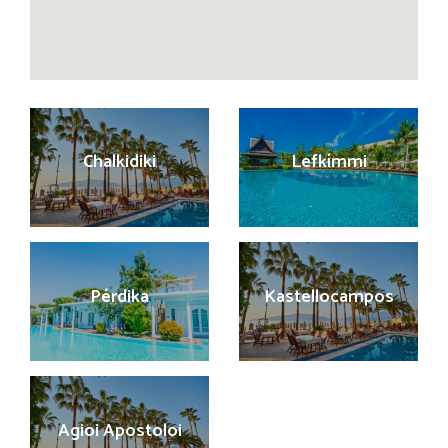
Chalkidiki
Lefkímmi
Pérdika
Kastellocampos
Agioi Apostoloi