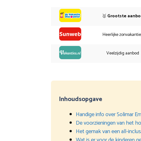
🥇
Grootste aanb
Heerlijke zonvakanti
Veelzijdig aanbod
Inhoudsopgave
Handige info over Solimar E
De voorzieningen van het ho
Het gemak van een all-inclu
Wat is er voor de kinderen g