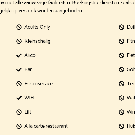
met alle aanwezige faciliteiten. Boekingstip: diensten zoals 
elijk op verzoek worden aangeboden.
Adults Only
Dui
Kleinschalig
Fit
Airco
Fie
Bar
Gol
Roomservice
Ten
WIFI
Wat
Lift
Win
À la carte restaurant
Hui