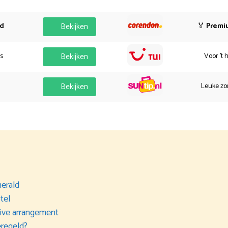
od
Bekijken
🏅
Premi
es
Bekijken
Voor 't 
Bekijken
Leuke zo
merald
tel
sive arrangement
eregeld?