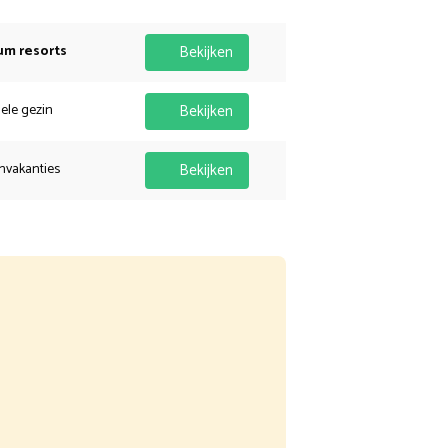
um resorts
Bekijken
hele gezin
Bekijken
nvakanties
Bekijken