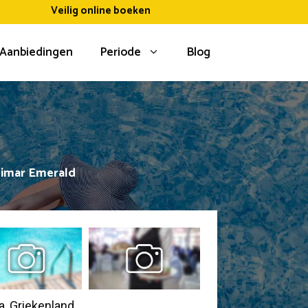
Veilig online boeken
Aanbiedingen
Periode
Blog
limar Emerald
ta, Griekenland