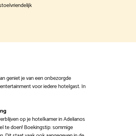
stoelvriendelijk
Dan geniet je van een onbezorgde
p entertainment voor iedere hotelgast. In
ing
 verblijven op je hotelkamer in Adelianos
el te doen! Boekingstip: sommige
n. Dit staat vaak ook aangegeven in de