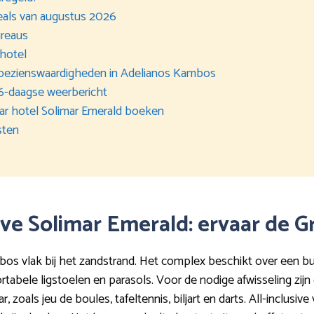
eals van augustus 2026
ureaus
 hotel
n bezienswaardigheden in Adelianos Kambos
 6-daagse weerbericht
naar hotel Solimar Emerald boeken
sten
sive Solimar Emerald: ervaar de G
ambos vlak bij het zandstrand. Het complex beschikt over een
abele ligstoelen en parasols. Voor de nodige afwisseling zijn 
oals jeu de boules, tafeltennis, biljart en darts. All-inclusiv