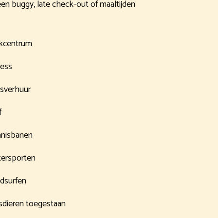
een buggy, late check-out of maaltijden
kcentrum
ness
tsverhuur
f
nisbanen
ersporten
dsurfen
sdieren toegestaan