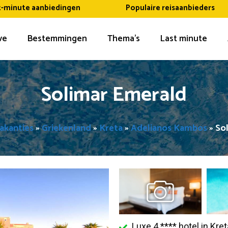
t-minute aanbiedingen
Populaire reisaanbieders
ive
Bestemmingen
Thema’s
Last minute
Solimar Emerald
vakanties
»
Griekenland
»
Kreta
»
Adelianos Kambos
»
So
Luxe 4 **** hotel in Kre