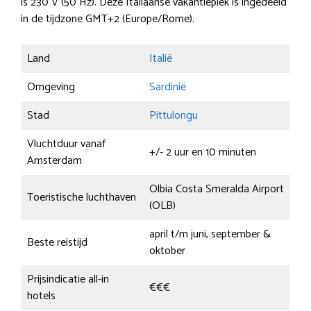
is 230 V (50 Hz). Deze Italiaanse vakantieplek is ingedeeld
in de tijdzone GMT+2 (Europe/Rome).
Land
Italië
Omgeving
Sardinië
Stad
Pittulongu
Vluchtduur vanaf
+/- 2 uur en 10 minuten
Amsterdam
Olbia Costa Smeralda Airport
Toeristische luchthaven
(OLB)
april t/m juni, september &
Beste reistijd
oktober
Prijsindicatie all-in
€€€
hotels