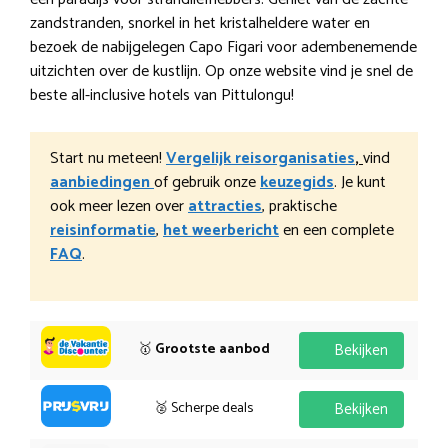
zandstranden, snorkel in het kristalheldere water en
bezoek de nabijgelegen Capo Figari voor adembenemende
uitzichten over de kustlijn. Op onze website vind je snel de
beste all-inclusive hotels van Pittulongu!
Start nu meteen!
Vergelijk reisorganisaties
,
vind
aanbiedingen
of gebruik onze
keuzegids
. Je kunt
ook meer lezen over
attracties
, praktische
reisinformatie
,
het weerbericht
en een complete
FAQ
.
🥇
Grootste aanbod
Bekijken
🥈 Scherpe deals
Bekijken