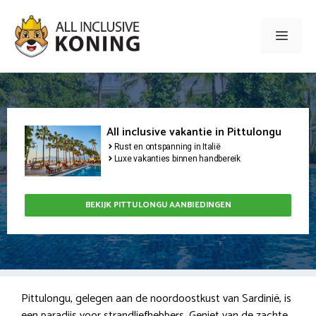
Ga
naar
Men
de
inhoud
All inclusive vakantie in Pittulongu
Rust en ontspanning in Italië
Luxe vakanties binnen handbereik
BEKIJK PITTULONGU AANBIEDINGEN
Pittulongu, gelegen aan de noordoostkust van Sardinië, is
een paradijs voor strandliefhebbers. Geniet van de zachte