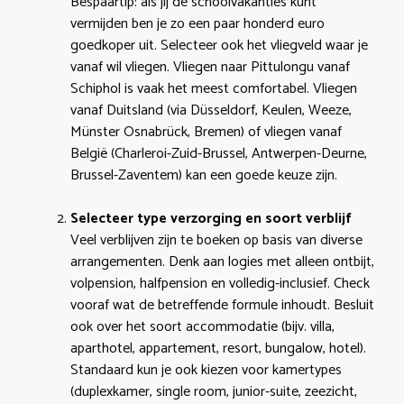
Bespaartip: als jij de schoolvakanties kunt
vermijden ben je zo een paar honderd euro
goedkoper uit. Selecteer ook het vliegveld waar je
vanaf wil vliegen. Vliegen naar Pittulongu vanaf
Schiphol is vaak het meest comfortabel. Vliegen
vanaf Duitsland (via Düsseldorf, Keulen, Weeze,
Münster Osnabrück, Bremen) of vliegen vanaf
België (Charleroi-Zuid-Brussel, Antwerpen-Deurne,
Brussel-Zaventem) kan een goede keuze zijn.
Selecteer type verzorging en soort verblijf
Veel verblijven zijn te boeken op basis van diverse
arrangementen. Denk aan logies met alleen ontbijt,
volpension, halfpension en volledig-inclusief. Check
vooraf wat de betreffende formule inhoudt. Besluit
ook over het soort accommodatie (bijv. villa,
aparthotel, appartement, resort, bungalow, hotel).
Standaard kun je ook kiezen voor kamertypes
(duplexkamer, single room, junior-suite, zeezicht,