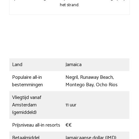
het strand.
Land
Jamaica
Populaire all-in
Negril, Runaway Beach,
bestemmingen
Montego Bay, Ocho Rios
Vliegtijd vanaf
Amsterdam
11 uur
(gemiddeld)
Prijsniveau all-in resorts
€€
Betaalmiddel
Jamaicaanse dollar (JMD)