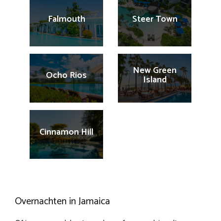
Falmouth
Steer Town
New Green
Ocho Rios
Island
Cinnamon Hill
Overnachten in Jamaica