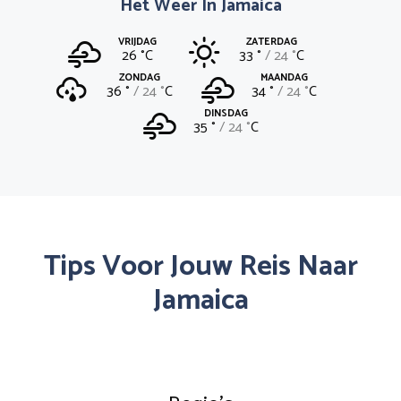
Het Weer In Jamaica
VRIJDAG
ZATERDAG
26 °
C
33 °
24 °
C
ZONDAG
MAANDAG
36 °
24 °
C
34 °
24 °
C
DINSDAG
35 °
24 °
C
Tips Voor Jouw Reis Naar
Jamaica