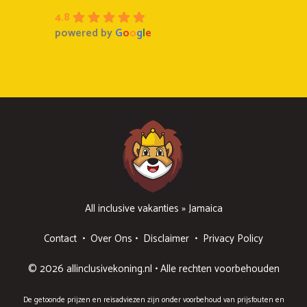
4.8
powered by
G
o
o
g
l
e
All inclusive vakanties
»
Jamaica
Contact
•
Over Ons
•
Disclaimer
•
Privacy Policy
© 2026 allinclusivekoning.nl • Alle rechten voorbehouden
De getoonde prijzen en reisadviezen zijn onder voorbehoud van prijsfouten en