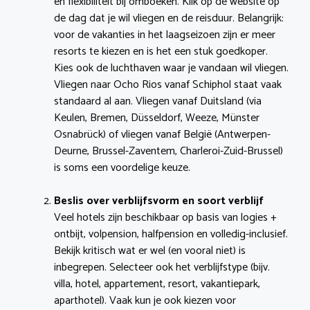
en flexibiliteit bij omboeken. Klik op de website op
de dag dat je wil vliegen en de reisduur. Belangrijk:
voor de vakanties in het laagseizoen zijn er meer
resorts te kiezen en is het een stuk goedkoper.
Kies ook de luchthaven waar je vandaan wil vliegen.
Vliegen naar Ocho Rios vanaf Schiphol staat vaak
standaard al aan. Vliegen vanaf Duitsland (via
Keulen, Bremen, Düsseldorf, Weeze, Münster
Osnabrück) of vliegen vanaf België (Antwerpen-
Deurne, Brussel-Zaventem, Charleroi-Zuid-Brussel)
is soms een voordelige keuze.
Beslis over verblijfsvorm en soort verblijf
Veel hotels zijn beschikbaar op basis van logies +
ontbijt, volpension, halfpension en volledig-inclusief.
Bekijk kritisch wat er wel (en vooral niet) is
inbegrepen. Selecteer ook het verblijfstype (bijv.
villa, hotel, appartement, resort, vakantiepark,
aparthotel). Vaak kun je ook kiezen voor