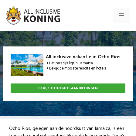
Ga
naar
Men
de
inhoud
All inclusive vakantie in Ocho Rios
Het paradijs ligt in Jamaica
Bekijk de mooiste resorts en hotels
BEKIJK OCHO RIOS AANBIEDINGEN
Ocho Rios, gelegen aan de noordkust van Jamaica, is een
tropische parel vol avontuur. Bezoek de beroemde Dunn’s