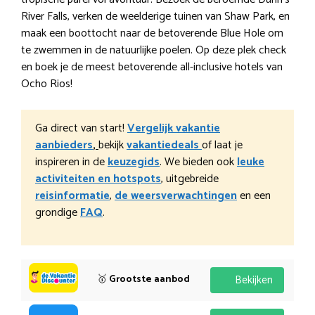
River Falls, verken de weelderige tuinen van Shaw Park, en
maak een boottocht naar de betoverende Blue Hole om
te zwemmen in de natuurlijke poelen. Op deze plek check
en boek je de meest betoverende all-inclusive hotels van
Ocho Rios!
Ga direct van start!
Vergelijk vakantie
aanbieders
,
bekijk
vakantiedeals
of laat je
inspireren in de
keuzegids
. We bieden ook
leuke
activiteiten en hotspots
, uitgebreide
reisinformatie
,
de weersverwachtingen
en een
grondige
FAQ
.
🥇
Grootste aanbod
Bekijken