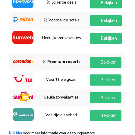
🥈 Scherpe deals
Bekijken
🥉 Voordelige hotels
Bekijken
Heerlijke zonvakanties
Bekijken
🏅
Premium resorts
Bekijken
Voor 't hele gezin
Bekijken
Leuke zonvakanties
Bekijken
Veelzijdig aanbod
Bekijken
Klik hier
voor meer informatie over de touroperators.