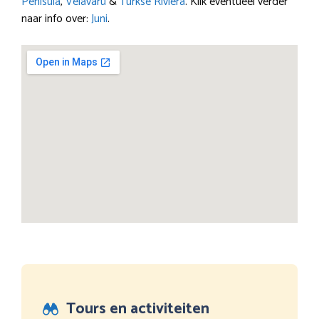
Penisula
,
Velavaru
&
Turkse Rivièra
. Klik eventueel verder
naar info over:
Juni
.
Tours en activiteiten