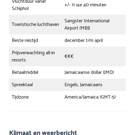
Vluchtduur vanaf
+/- 11 uur 40 minuten
Schiphol
Sangster International
Toeristische luchthaven
Airport (MBJ)
Beste reistijd
december t/m april
Prijsverwachting all-in
€€€
resorts
Betaalmiddel
Jamaicaanse dollar (JMD)
Spreektaal
Engels, Jamaicaans
Tijdzone
America/Jamaica (GMT-5)
Klimaat en weerbericht