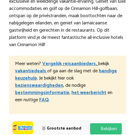
exclusieve en weelderige vakantie-ervaring. Geniet van luxe
accommodaties en golf op de Cinnamon Hill-golfbaan,
ontspan op de privéstranden, maak boottochten naar de
nabijgelegen eilanden, en geniet van Jamaicaanse
gastvrijheid en gerechten in de restaurants. Op dit
platform vind je de meest fantastische all-inclusive hotels
van Cinnamon Hill!
Meer weten?
Vergelijk reisaanbieders
,
bekijk
vakantiedeals
of ga aan de slag met de
handige
keuzehulp
. Je bekijkt hier ook
bezienswaardigheden
, de nodige
bestemmingsinformatie
,
het weerbericht
en
een nuttige
FAQ
.
🥇
Grootste aanbod
Bekijken