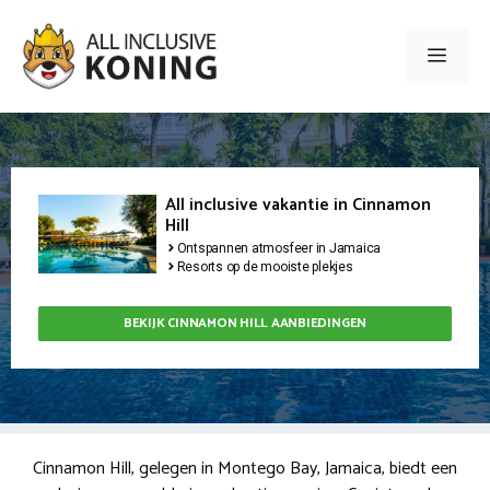
Ga
naar
Men
de
inhoud
All inclusive vakantie in Cinnamon
Hill
Ontspannen atmosfeer in Jamaica
Resorts op de mooiste plekjes
BEKIJK CINNAMON HILL AANBIEDINGEN
Cinnamon Hill, gelegen in Montego Bay, Jamaica, biedt een