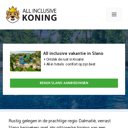
Ga
naar
Men
de
inhoud
All inclusive vakantie in Slano
Ontdek de rust in Kroatië
All-in hotels: comfort op zijn best
BEKIJK SLANO AANBIEDINGEN
Rustig gelegen in de prachtige regio Dalmatië, verrast
Slano bezoekers met zijn pittoreske ligging aan een