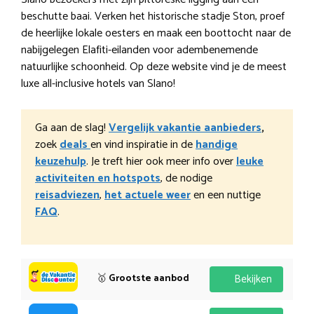
beschutte baai. Verken het historische stadje Ston, proef
de heerlijke lokale oesters en maak een boottocht naar de
nabijgelegen Elafiti-eilanden voor adembenemende
natuurlijke schoonheid. Op deze website vind je de meest
luxe all-inclusive hotels van Slano!
Ga aan de slag!
Vergelijk vakantie aanbieders
,
zoek
deals
en vind inspiratie in de
handige
keuzehulp
. Je treft hier ook meer info over
leuke
activiteiten en hotspots
, de nodige
reisadviezen
,
het actuele weer
en een nuttige
FAQ
.
🥇
Grootste aanbod
Bekijken