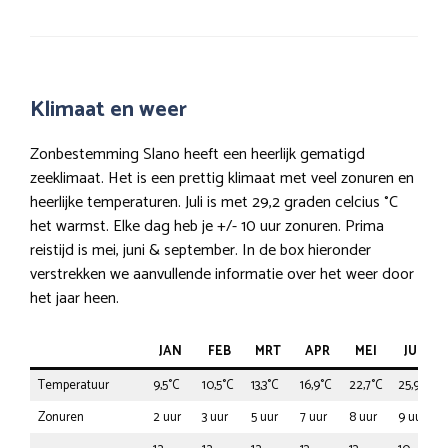
Klimaat en weer
Zonbestemming Slano heeft een heerlijk gematigd
zeeklimaat. Het is een prettig klimaat met veel zonuren en
heerlijke temperaturen. Juli is met 29,2 graden celcius °C
het warmst. Elke dag heb je +/- 10 uur zonuren. Prima
reistijd is mei, juni & september. In de box hieronder
verstrekken we aanvullende informatie over het weer door
het jaar heen.
JAN
FEB
MRT
APR
MEI
JUN
Temperatuur
9,5°C
10,5°C
13,3°C
16,9°C
22,7°C
25,9°C
Zonuren
2 uur
3 uur
5 uur
7 uur
8 uur
9 uur