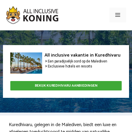
Ga
naar
Men
de
inhoud
All inclusive vakantie in Kuredhivaru
Een paradijselijk oord op de Malediven
Exclusieve hotels en resorts
BEKIJK KUREDHIVARU AANBIEDINGEN
Kuredhivaru, gelegen in de Malediven, biedt een luxe en
afgelegen toevluchtsoord te midden van natuurlijke