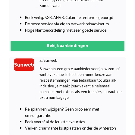
Zo vind jij een goedkope vakantie naar
Kuredhivaru!
Boek veilig: SGR, ANVR, Calamiteitenfonds geborgd
De beste service via eigen netwerk reisadviseurs
Hoge klantbeoordeling met zeer goede service
Bekijk aanbiedingen
4. Sunweb
Sunweb is een grote aanbieder voor jouw zon- of
wintervakantie. Je hebt een ruime keuze aan
reisbestemmingen: van betaalbaar tot ultra all-
inclusive. Je maakt jouw vakantie helemaal
compleet met extra’s als een transfer, huurauto en
extra ruimbagage.
Reisplannen wijzigen? Geen probleem met
omruilgarantie
Boek vooraf al de leukste excursies
Verken charmante kustplaatsen onder de winterzon