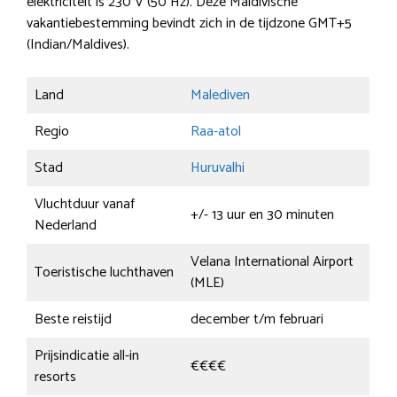
elektriciteit is 230 V (50 Hz). Deze Maldivische
vakantiebestemming bevindt zich in de tijdzone GMT+5
(Indian/Maldives).
Land
Malediven
Regio
Raa-atol
Stad
Huruvalhi
Vluchtduur vanaf
+/- 13 uur en 30 minuten
Nederland
Velana International Airport
Toeristische luchthaven
(MLE)
Beste reistijd
december t/m februari
Prijsindicatie all-in
€€€€
resorts