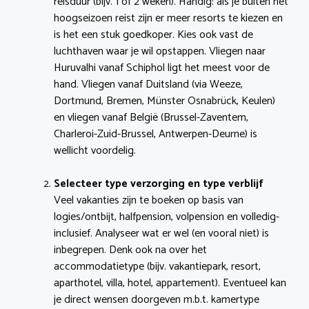
reisduur (bijv. 1 of 2 weken). Handig: als je buiten het
hoogseizoen reist zijn er meer resorts te kiezen en
is het een stuk goedkoper. Kies ook vast de
luchthaven waar je wil opstappen. Vliegen naar
Huruvalhi vanaf Schiphol ligt het meest voor de
hand. Vliegen vanaf Duitsland (via Weeze,
Dortmund, Bremen, Münster Osnabrück, Keulen)
en vliegen vanaf België (Brussel-Zaventem,
Charleroi-Zuid-Brussel, Antwerpen-Deurne) is
wellicht voordelig.
Selecteer type verzorging en type verblijf
Veel vakanties zijn te boeken op basis van
logies/ontbijt, halfpension, volpension en volledig-
inclusief. Analyseer wat er wel (en vooral niet) is
inbegrepen. Denk ook na over het
accommodatietype (bijv. vakantiepark, resort,
aparthotel, villa, hotel, appartement). Eventueel kan
je direct wensen doorgeven m.b.t. kamertype