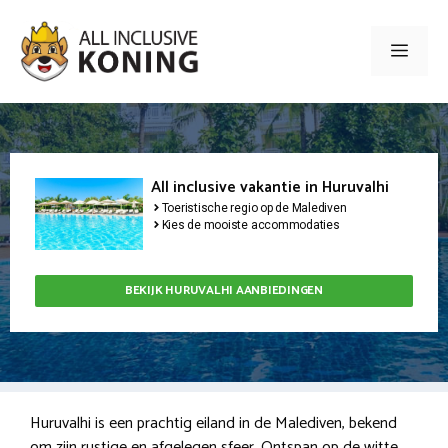
Ga
naar
Men
de
inhoud
All inclusive vakantie in Huruvalhi
Toeristische regio op de Malediven
Kies de mooiste accommodaties
BEKIJK HURUVALHI AANBIEDINGEN
Huruvalhi is een prachtig eiland in de Malediven, bekend
om zijn rustige en afgelegen sfeer. Ontspan op de witte