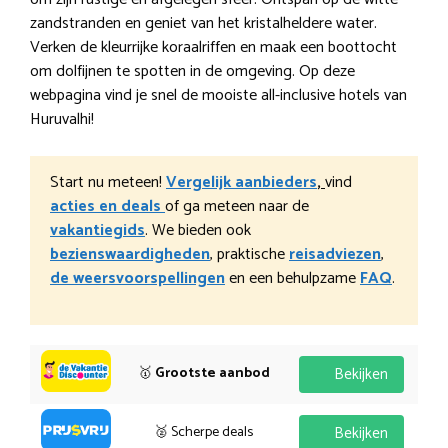
zandstranden en geniet van het kristalheldere water.
Verken de kleurrijke koraalriffen en maak een boottocht
om dolfijnen te spotten in de omgeving. Op deze
webpagina vind je snel de mooiste all-inclusive hotels van
Huruvalhi!
Start nu meteen!
Vergelijk aanbieders
,
vind
acties en deals
of ga meteen naar de
vakantiegids
. We bieden ook
bezienswaardigheden
, praktische
reisadviezen
,
de weersvoorspellingen
en een behulpzame
FAQ
.
🥇
Grootste aanbod
Bekijken
🥈 Scherpe deals
Bekijken