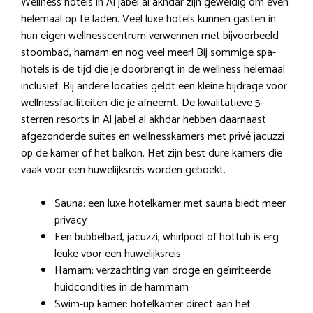
Wellness hotels in Al jabel al akhdar zijn geweldig om even
helemaal op te laden. Veel luxe hotels kunnen gasten in
hun eigen wellnesscentrum verwennen met bijvoorbeeld
stoombad, hamam en nog veel meer! Bij sommige spa-
hotels is de tijd die je doorbrengt in de wellness helemaal
inclusief. Bij andere locaties geldt een kleine bijdrage voor
wellnessfaciliteiten die je afneemt. De kwalitatieve 5-
sterren resorts in Al jabel al akhdar hebben daarnaast
afgezonderde suites en wellnesskamers met privé jacuzzi
op de kamer of het balkon. Het zijn best dure kamers die
vaak voor een huwelijksreis worden geboekt.
Sauna: een luxe hotelkamer met sauna biedt meer
privacy
Een bubbelbad, jacuzzi, whirlpool of hottub is erg
leuke voor een huwelijksreis
Hamam: verzachting van droge en geïrriteerde
huidcondities in de hammam
Swim-up kamer: hotelkamer direct aan het