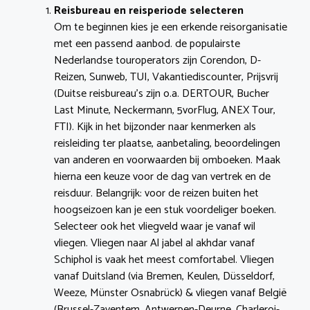
Reisbureau en reisperiode selecteren
Om te beginnen kies je een erkende reisorganisatie
met een passend aanbod. de populairste
Nederlandse touroperators zijn Corendon, D-
Reizen, Sunweb, TUI, Vakantiediscounter, Prijsvrij
(Duitse reisbureau’s zijn o.a. DERTOUR, Bucher
Last Minute, Neckermann, 5vorFlug, ANEX Tour,
FTI). Kijk in het bijzonder naar kenmerken als
reisleiding ter plaatse, aanbetaling, beoordelingen
van anderen en voorwaarden bij omboeken. Maak
hierna een keuze voor de dag van vertrek en de
reisduur. Belangrijk: voor de reizen buiten het
hoogseizoen kan je een stuk voordeliger boeken.
Selecteer ook het vliegveld waar je vanaf wil
vliegen. Vliegen naar Al jabel al akhdar vanaf
Schiphol is vaak het meest comfortabel. Vliegen
vanaf Duitsland (via Bremen, Keulen, Düsseldorf,
Weeze, Münster Osnabrück) & vliegen vanaf België
(Brussel-Zaventem, Antwerpen-Deurne, Charleroi-