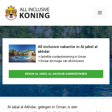
Ga
naar
Men
de
inhoud
All inclusive vakantie in Al jabel al
akhdar
Geliefde zonbestemming in Oman
Ervaar de magie van all-inclusive
BEKIJK AL JABEL AL AKHDAR AANBIEDINGEN
Al Jabal al Akhdar, gelegen in Oman, is een