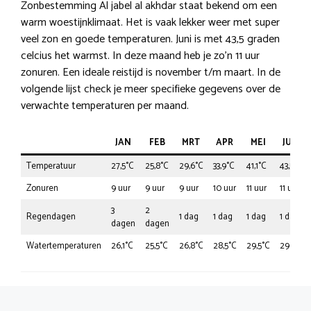
Zonbestemming Al jabel al akhdar staat bekend om een
warm woestijnklimaat. Het is vaak lekker weer met super
veel zon en goede temperaturen. Juni is met 43,5 graden
celcius het warmst. In deze maand heb je zo’n 11 uur
zonuren. Een ideale reistijd is november t/m maart. In de
volgende lijst check je meer specifieke gegevens over de
verwachte temperaturen per maand.
JAN
FEB
MRT
APR
MEI
JUN
Temperatuur
27,5°C
25,8°C
29,6°C
33,9°C
41,1°C
43,5°C
Zonuren
9 uur
9 uur
9 uur
10 uur
11 uur
11 uur
3
2
Regendagen
1 dag
1 dag
1 dag
1 dag
dagen
dagen
Watertemperaturen
26,1°C
25,5°C
26,8°C
28,5°C
29,5°C
29°C