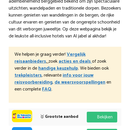
adembenemend berggebied bekend om zijn spectaculaire
uitzichten, wandelpaden en traditionele dorpen. Bezoekers
kunnen genieten van wandelingen in de bergen, de rijke
cultuur ervaren en genieten van de ongerepte schoonheid
van dit verborgen juweeltje. Op deze webpagina bekijk je
de leukste all-inclusive hotels van Al jabel al akhdar!
We helpen je graag verder!
Vergelijk
reisaanbieders
,
zoek
acties en deals
of zoek
verder in de
handige keuzehulp
. We bieden ook
trekpleisters
, relevante
info voor jouw
reisvoorbereiding
,
de weersvoorspellingen
en
een complete
FAQ
.
🥇
Grootste aanbod
Bekijken