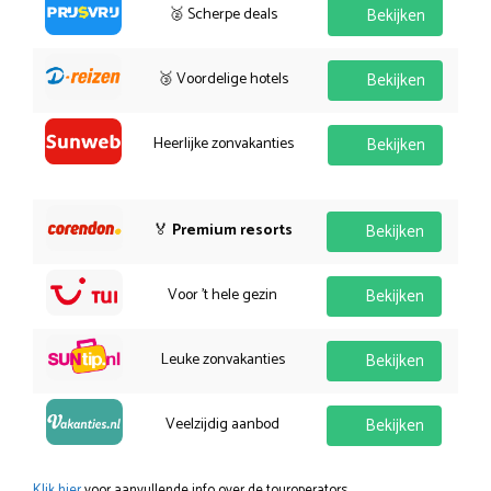
🥈 Scherpe deals
Bekijken
🥉 Voordelige hotels
Bekijken
Heerlijke zonvakanties
Bekijken
🏅
Premium resorts
Bekijken
Voor 't hele gezin
Bekijken
Leuke zonvakanties
Bekijken
Veelzijdig aanbod
Bekijken
Klik hier
voor aanvullende info over de touroperators.