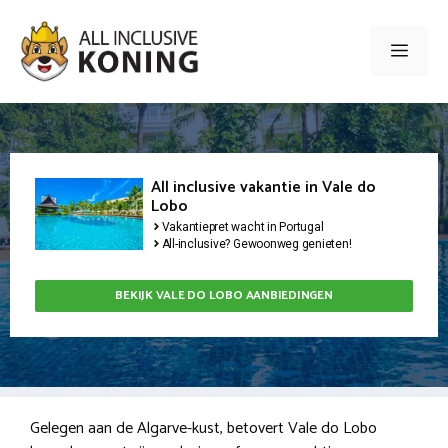
Ga
naar
Men
de
inhoud
All inclusive vakantie in Vale do
Lobo
Vakantiepret wacht in Portugal
All-inclusive? Gewoonweg genieten!
BEKIJK VALE DO LOBO AANBIEDINGEN
Gelegen aan de Algarve-kust, betovert Vale do Lobo