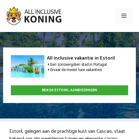
Ga
naar
Men
de
inhoud
All inclusive vakantie in Estoril
Een zonovergoten stad in Portugal
Ervaar de meest luxe vakanties
BEKIJK ESTORIL AANBIEDINGEN
Estoril, gelegen aan de prachtige kust van Cascais, staat
bekend om zijn weelderige tuinen en elegante casino.