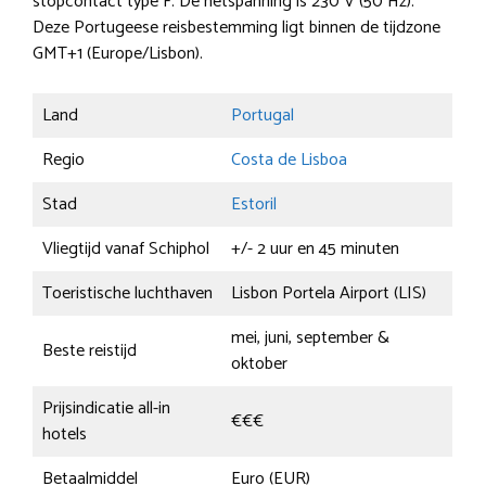
stopcontact type F. De netspanning is 230 V (50 Hz).
Deze Portugeese reisbestemming ligt binnen de tijdzone
GMT+1 (Europe/Lisbon).
Land
Portugal
Regio
Costa de Lisboa
Stad
Estoril
Vliegtijd vanaf Schiphol
+/- 2 uur en 45 minuten
Toeristische luchthaven
Lisbon Portela Airport (LIS)
mei, juni, september &
Beste reistijd
oktober
Prijsindicatie all-in
€€€
hotels
Betaalmiddel
Euro (EUR)