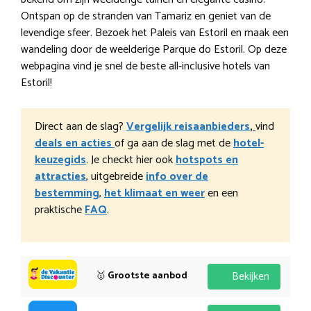
Ontspan op de stranden van Tamariz en geniet van de
levendige sfeer. Bezoek het Paleis van Estoril en maak een
wandeling door de weelderige Parque do Estoril. Op deze
webpagina vind je snel de beste all-inclusive hotels van
Estoril!
Direct aan de slag?
Vergelijk reisaanbieders
,
vind
deals en acties
of ga aan de slag met de
hotel-
keuzegids
. Je checkt hier ook
hotspots en
attracties
, uitgebreide
info over de
bestemming
,
het klimaat en weer
en een
praktische
FAQ
.
🥇
Grootste aanbod
Bekijken