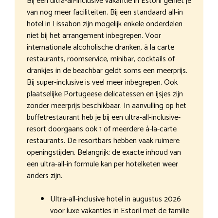
Bij een ultra-all-inclusive vakantie in Estoril geniet je
van nog meer faciliteiten. Bij een standaard all-in
hotel in Lissabon zijn mogelijk enkele onderdelen
niet bij het arrangement inbegrepen. Voor
internationale alcoholische dranken, à la carte
restaurants, roomservice, minibar, cocktails of
drankjes in de beachbar geldt soms een meerprijs.
Bij super-inclusive is veel meer inbegrepen. Ook
plaatselijke Portugeese delicatessen en ijsjes zijn
zonder meerprijs beschikbaar. In aanvulling op het
buffetrestaurant heb je bij een ultra-all-inclusive-
resort doorgaans ook 1 of meerdere à-la-carte
restaurants. De resortbars hebben vaak ruimere
openingstijden. Belangrijk: de exacte inhoud van
een ultra-all-in formule kan per hotelketen weer
anders zijn.
Ultra-all-inclusive hotel in augustus 2026
voor luxe vakanties in Estoril met de familie