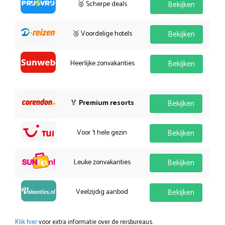
🥈 Scherpe deals
Bekijken
🥉 Voordelige hotels
Bekijken
Heerlijke zonvakanties
Bekijken
🏅
Premium resorts
Bekijken
Voor 't hele gezin
Bekijken
Leuke zonvakanties
Bekijken
Veelzijdig aanbod
Bekijken
Klik hier
voor extra informatie over de reisbureaus.