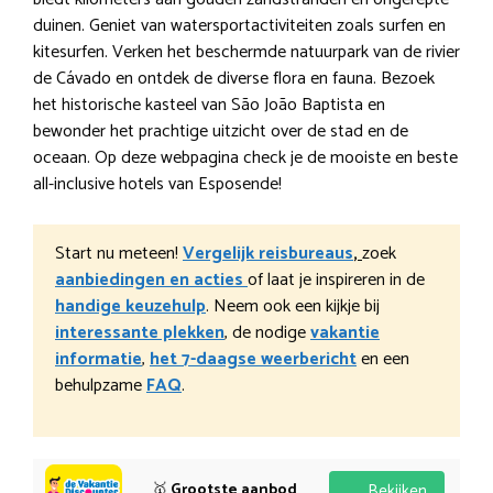
duinen. Geniet van watersportactiviteiten zoals surfen en
kitesurfen. Verken het beschermde natuurpark van de rivier
de Cávado en ontdek de diverse flora en fauna. Bezoek
het historische kasteel van São João Baptista en
bewonder het prachtige uitzicht over de stad en de
oceaan. Op deze webpagina check je de mooiste en beste
all-inclusive hotels van Esposende!
Start nu meteen!
Vergelijk reisbureaus
,
zoek
aanbiedingen en acties
of laat je inspireren in de
handige keuzehulp
. Neem ook een kijkje bij
interessante plekken
, de nodige
vakantie
informatie
,
het 7-daagse weerbericht
en een
behulpzame
FAQ
.
🥇
Grootste aanbod
Bekijken