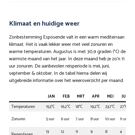
Klimaat en huidige weer
Zonbestemming Esposende valt in een warm mediterraan
klimaat. Het is vaak lekker weer met veel zonuren en
warme temperaturen. Augustus is met 30,9 graden (°C) de
warmste maand van het jaar. In deze maand heb je zo’n 11
uur zonuren. De aanbevolen reisperiode is mei, juni,
september & oktober. In de tabel hierna delen wij
uitgebreide informatie over het weeroverzicht per maand.
JAN
FEB
MRT
APR
MEI
JUN
Temperaturen
15,3°C
16,2°C
18°C
19,2°C
23,7°C
27°C
Zonuren
5 uur
6 uur
7 uur
8 uur
10 uur
11 uur
13
12
11
9
8
4
Regendagen