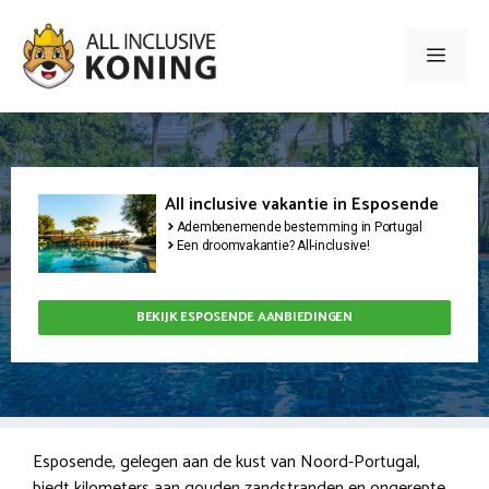
Ga
naar
Men
de
inhoud
All inclusive vakantie in Esposende
Adembenemende bestemming in Portugal
Een droomvakantie? All-inclusive!
BEKIJK ESPOSENDE AANBIEDINGEN
Esposende, gelegen aan de kust van Noord-Portugal,
biedt kilometers aan gouden zandstranden en ongerepte