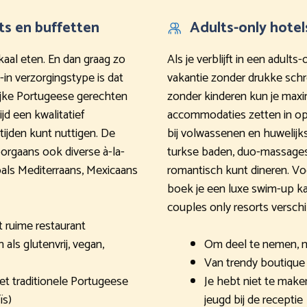
ts en buffetten
Adults-only hotel
okaal eten. En dan graag zo
Als je verblijft in een adults
l-in verzorgingstype is dat
vakantie zonder drukke sch
elijke Portugeese gerechten
zonder kinderen kun je maxi
ijd een kwalitatief
accommodaties zetten in op e
tijden kunt nuttigen. De
bij volwassenen en huwelijk
orgaans ook diverse à-la-
turkse baden, duo-massages, 
zoals Mediterraans, Mexicaans
romantisch kunt dineren. Vo
boek je een luxe swim-up kam
couples only resorts verschilt
et ruime restaurant
als glutenvrij, vegan,
Om deel te nemen, moe
Van trendy boutique 
t traditionele Portugeese
Je hebt niet te make
ïs)
jeugd bij de receptie