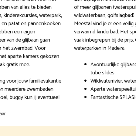
ben van alles te bieden
of meer glijbanen (waterspuit
, kinderexcursies, waterpark,
wildwaterbaan, golfslagbad)
e en patat en pannenkoeken
Meestal vind je er een veili
hebben een eigen
verwarmd kinderbad. Het spel
eer van de glijbaan gaan
vaak inbegrepen bij de prijs
aan het zwembad. Voor
waterparken in Madeira.
 met aparte kamers gekozen
aak gratis mee.
Avontuurlijke glijban
tube slides
g voor jouw familievakantie
Wildwaterrivier, wat
 en meerdere zwembaden
Aparte waterspeeltu
oel, buggy kun jij eventueel
Fantastische SPLASH
aar