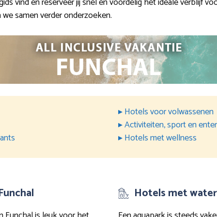
s vind en reserveer jij snel en voordelig het ideale verblijf 
n we samen verder onderzoeken.
▸ Hotels voor volwassenen
▸ Activiteiten, sport en ent
rants
▸ Hotels met wellness
 Funchal
Hotels met water
in Funchal is leuk voor het
Een aquapark is steeds vake