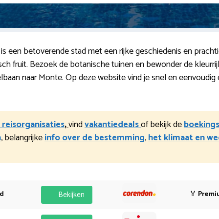
 is een betoverende stad met een rijke geschiedenis en pracht
ch fruit. Bezoek de botanische tuinen en bewonder de kleurri
aan naar Monte. Op deze website vind je snel en eenvoudig de
 reisorganisaties
,
vind
vakantiedeals
of bekijk de
boekings
n
, belangrijke
info over de bestemming
,
het klimaat en we
od
Bekijken
🏅
Premi