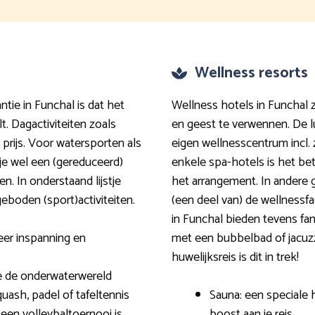
Wellness resorts
ntie in Funchal is dat het
Wellness hotels in Funchal 
t. Dagactiviteiten zoals
en geest te verwennen. De 
 prijs. Voor watersporten als
eigen wellnesscentrum incl. 
je wel een (gereduceerd)
enkele spa-hotels is het be
en. In onderstaand lijstje
het arrangement. In andere g
eboden (sport)activiteiten.
(een deel van) de wellnessfa
in Funchal bieden tevens fa
eer inspanning en
met een bubbelbad of jacuz
huwelijksreis is dit in trek!
e de onderwaterwereld
quash, padel of tafeltennis
Sauna: een speciale 
een volleybaltoernooi is
boost aan je reis