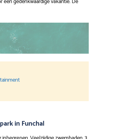
voor een gedenkwaardige vakantie. De
ertainment
park in Funchal
r inbegrepen. Veelzijdige zwembaden, 3