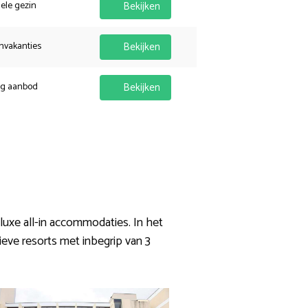
hele gezin
Bekijken
nvakanties
Bekijken
ig aanbod
Bekijken
uxe all-in accommodaties. In het
ieve resorts met inbegrip van 3