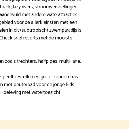
park, lazy rivers, stroomversnellingen,
 aangevuld met andere waterattracties.
g gebied voor de allerkleinsten met een
en in dit (subtropisch) zwemparadijs is
. Check snel resorts met de mooiste
en zoals trechters, halfpipes, multi-lane,
erspeeltoestellen en groot zonneterras
in met peuterbad voor de jonge kids
-beleving met watertoezicht