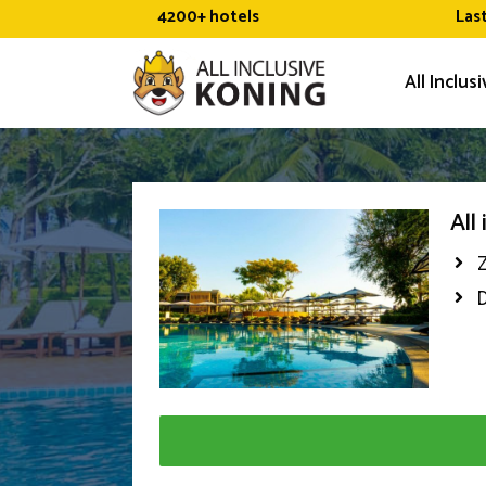
Ga
4200+ hotels
Las
naar
de
All Inclus
inhoud
All
Z
D