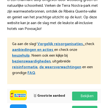
natuurlijke schoonheid. Verken de Terra Nostra-park met
zijn warmwaterbronnen, ontdek de Ribeira Quente-vallei
en geniet van het prachtige uitzicht op de kust. Op deze
website kan je aan de slag met de leukste all-inclusive
hotels van Povoação!
Ga aan de slag!
Vergelijk reisorganisaties
,
check
aanbiedingen en acties
en check onze
keuzehulp
. Neem ook een kijkje bij
bezienswaardigheden
, uitgebreide
reisinformatie
,
de weersverwachtingen
en een
grondige
FAQ
.
🥇
Grootste aanbod
Bekijken