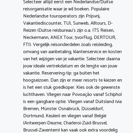
Selecteer altijd eerst een Nederlandse/Duitse
reisorganisatie waar je wil boeken. Populaire
Nederlandse touroperators zijn Prijsvrij,
Vakantiediscounter, TUI, Sunweb, Alltours, D-
Reizen (Duitse reisbureau’s zijn o.a. ITS Reisen,
Neckermann, ANEX Tour, 5vorFlug, DERTOUR,
FTI). Vergelijk reisonderdelen zoals reisleiding,
omvang van aanbetaling, klantenservice en kosten
van het wijzigen van je vakantie. Selecteer daarna
jouw ideale vertrekdatum en de lengte van jouw
vakantie. Reservering-tip: ga buiten het
hoogseizoen. Dan zijn er meer resorts te kiezen en
is het een stuk goedkoper. Kies ook de gewenste
luchthaven. Vliegen naar Povoação vanaf Schiphol
is een gangbare optie. Vliegen vanaf Duitsland (via
Bremen, Münster Osnabrück, Düsseldorf,
Dortmund, Keulen) en vliegen vanaf België
(Antwerpen-Deurne, Charleroi-Zuid-Brussel,
Brussel-Zaventem) kan vaak ook extra voordelig