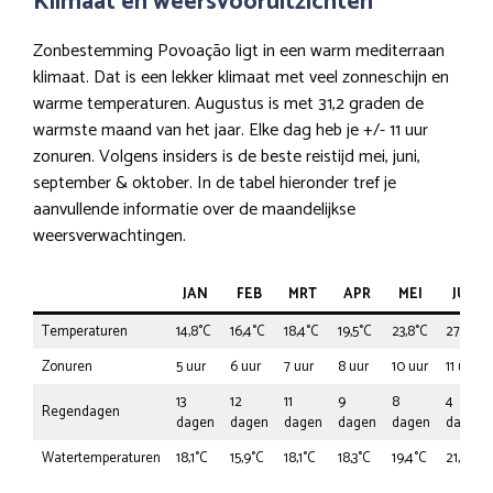
Klimaat en weersvooruitzichten
Zonbestemming Povoação ligt in een warm mediterraan
klimaat. Dat is een lekker klimaat met veel zonneschijn en
warme temperaturen. Augustus is met 31,2 graden de
warmste maand van het jaar. Elke dag heb je +/- 11 uur
zonuren. Volgens insiders is de beste reistijd mei, juni,
september & oktober. In de tabel hieronder tref je
aanvullende informatie over de maandelijkse
weersverwachtingen.
JAN
FEB
MRT
APR
MEI
JUN
Temperaturen
14,8°C
16,4°C
18,4°C
19,5°C
23,8°C
27,2°C
Zonuren
5 uur
6 uur
7 uur
8 uur
10 uur
11 uur
13
12
11
9
8
4
Regendagen
dagen
dagen
dagen
dagen
dagen
dagen
Watertemperaturen
18,1°C
15,9°C
18,1°C
18,3°C
19,4°C
21,5°C