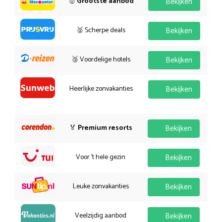
🥇
Grootste aanbod
Bekijken
🥈 Scherpe deals
Bekijken
🥉 Voordelige hotels
Bekijken
Heerlijke zonvakanties
Bekijken
🏅
Premium resorts
Bekijken
Voor 't hele gezin
Bekijken
Leuke zonvakanties
Bekijken
Veelzijdig aanbod
Bekijken