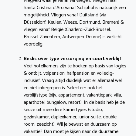
vliegveld waar je vanaf wil vliegen. Vliegen naar
Santa Cristina d’Aro vanaf Schiphol is natuurlijk een
mogelijkheid. Vliegen vanaf Duitsland (via
Düsseldorf, Keulen, Weeze, Dortmund, Bremen) &
vliegen vanaf België (Charleroi-Zuid-Brussel,
Brussel-Zaventem, Antwerpen-Deurne) is wellicht
voordelig.
Beslis over type verzorging en soort verblijf
Veel hotelkamers zijn te boeken op basis van logies
& ontbijt, volpension, halfpension en volledig-
inclusief. Vraag altijd duidelijk wat er allemaal wel
en niet inbegrepen is. Selecteer ook het
verblijfstype (bijv. appartement, vakantiepark, villa,
aparthotel, bungalow, resort). In de basis heb je de
keuze uit meerdere kamertypes (studio,
gezinskamer, duplexkamer, junior-suite, double
room, zeezicht). Wil je bewust en duurzaam op
vakantie? Dan moet je kijken naar de duurzame