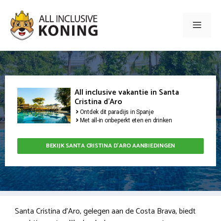
Ga
naar
Men
de
inhoud
All inclusive vakantie in Santa
Cristina d'Aro
Ontdek dit paradijs in Spanje
Met all-in onbeperkt eten en drinken
BEKIJK SANTA CRISTINA D'ARO AANBIEDINGEN
Santa Cristina d’Aro, gelegen aan de Costa Brava, biedt