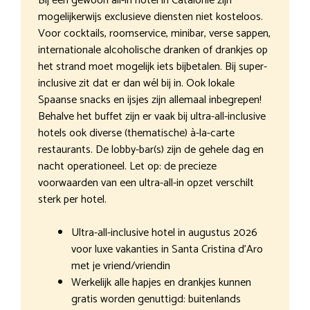
Bij een gewoon all-in hotel in Catalonië zijn
mogelijkerwijs exclusieve diensten niet kosteloos.
Voor cocktails, roomservice, minibar, verse sappen,
internationale alcoholische dranken of drankjes op
het strand moet mogelijk iets bijbetalen. Bij super-
inclusive zit dat er dan wél bij in. Ook lokale
Spaanse snacks en ijsjes zijn allemaal inbegrepen!
Behalve het buffet zijn er vaak bij ultra-all-inclusive
hotels ook diverse (thematische) à-la-carte
restaurants. De lobby-bar(s) zijn de gehele dag en
nacht operationeel. Let op: de precieze
voorwaarden van een ultra-all-in opzet verschilt
sterk per hotel.
Ultra-all-inclusive hotel in augustus 2026
voor luxe vakanties in Santa Cristina d’Aro
met je vriend/vriendin
Werkelijk alle hapjes en drankjes kunnen
gratis worden genuttigd: buitenlands