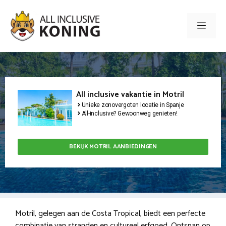
Ga
naar
Men
de
inhoud
All inclusive vakantie in Motril
Unieke zonovergoten locatie in Spanje
All-inclusive? Gewoonweg genieten!
BEKIJK MOTRIL AANBIEDINGEN
Motril, gelegen aan de Costa Tropical, biedt een perfecte
combinatie van stranden en cultureel erfgoed. Ontspan op