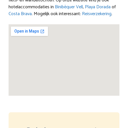
fiets- en wandeltochten. Op onze website vind je ook
hotelaccommodaties in
Binibèquer Vell
,
Playa Dorada
of
Costa Brava
. Mogelijk ook interessant:
Reisverzekering
.