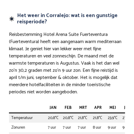
Het weer in Corralejo: wat is een gunstige
reisperiode?
Reisbestemming Hotel Arena Suite Fuerteventura
(Fuerteventura) heeft een aangenaam warm mediterraan
klimaat. Je geniet hier van lekker weer met fijne
temperaturen en veel zonneschijn. De maand met de
warmste temperaturen is Augustus. Vaak is het dan wel
zo’n 30,2 graden met zo’n 9 uur zon. Een fijne reistijd is
april t/m juni, september & oktober. Het is mogelijk dat
meerdere hotelfaciliteiten in de minder toeristische
periodes niet worden aangeboden.
JAN
FEB
MRT
APR
MEI
JUN
Temperatuur
20,8°C
20,8°C
21,8°C
21,8°C
23,9°C
27,0°C
Zonuren
7 uur
7 uur
7 uur
8 uur
9 uur
9 uur