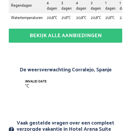
4
3
4
2
1
1
Regendagen
dagen
dagen
dagen
dagen
dagen
dagen
Watertemperaturen
20,8°C
21,8°C
20,8°C
20,8°C
21,8°C
22,9°C
BEKIJK ALLE AANBIEDINGEN
De weersverwachting Corralejo, Spanje
INVALID DATE
°
C
Vaak gestelde vragen over een compleet
verzorgde vakantie in Hotel Arena Suite