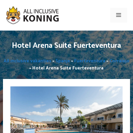
Ga
naar
Men
de
inhoud
Hotel Arena Suite Fuerteventura
All inclusive vakanties
»
Spanje
»
Fuerteventura
»
Corralejo
»
Hotel Arena Suite Fuerteventura