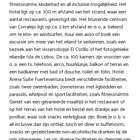
fitnessruimte, kinderbad en all inclusive mogelijkheid. Het
hotel ligt op ca. 700 m afstand van het strand, waar een
aantal restaurants gevestigd zijn. Het bruisende centrum
van Corralejo ligt op ca. 2 km afstand en is o. a. bekend
om te kite- en windsurfen. Huur een auto of boek een
excursie om meer van het eiland te verkennen, zoals een
bezoek aan het vissersdorpje El Cotillo of het fotogenieke
eilandje Isla de Lobos. De ca. 100 kamers zijn voorzien van
o. a. een tv, telefoon, airco, huurkluisje, balkon of terras en
een badkamer met bad of douche, toilet en föhn. Hotel
Arena Suite Fuerteventura biedt verschillende faciliteiten,
zoals twee zwembaden, zonneterras met ligbedden en
parasols, whirlpool en sportfaciliteiten, zoals fitnessruimte.
Geniet van een gevarieerde maaltijd in het restaurant of
op het terras van het hotel en bestel een drankje aan de
poolbar, waar ook snacks verkrijgbaar zijn. Boek je o. b. v.
all inclusive dan zijn ontbijt, lunch en diner in buffetvorm,
snacks en geselecteerde non-alcoholische dranken bij de
prijs inbegrepen. Let op: diverse faciliteiten en diensten van