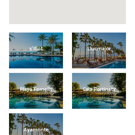
s’Illot
Llucmajor
Playa Fornells
Cala Portinatx
Ayamonte