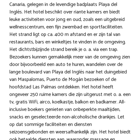
Canaria, gelegen in de levendige badplaats Playa del
Inglés. Het hotel beschikt over riante kamers en biedt
leuke activiteiten voor jong en oud, zoals een uitgebreid
wellnesscentrum, een fijn zwembad en sportfaciliteiten.
Het strand ligt op ca. 400 m afstand en er zijn tal van
restaurants, bars en winkeltjes te vinden in de omgeving.
Het dichtstbijzijnde strand bereik je o. a. via een trap.
Bezoekers kunnen gemakkelijk meer van de omgeving zien
door bijvoorbeeld een auto te huren, wandelen over de
lange boulevard van Playa del Inglés naar het duingebied
van Maspalomas, Puerto de Mogán bezoeken of de
hoofdstad Las Palmas ontdekken. Het hotel heeft
ongeveer 250 ruime kamers die zijn uitgerust met o. a. een
tv, gratis WiFi, airco, koelkastje, balkon en badkamer. All-
inclusive boekers genieten van onbeperkte maaltijden,
snacks en geselecteerde non-alcoholische drankjes. Let
op dat sommige faciliteiten en diensten
seizoensgebonden en weersafhankelijk zijn. Het hotel biedt
ook betaalde diensten aan, waaronder massage en