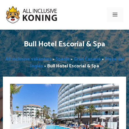
Ga
naar
Men
de
inhoud
Bull Hotel Escorial & Spa
All inclusive vakanties
»
Spanje
»
Gran Canaria
»
Playa del
Inglés
»
Bull Hotel Escorial & Spa