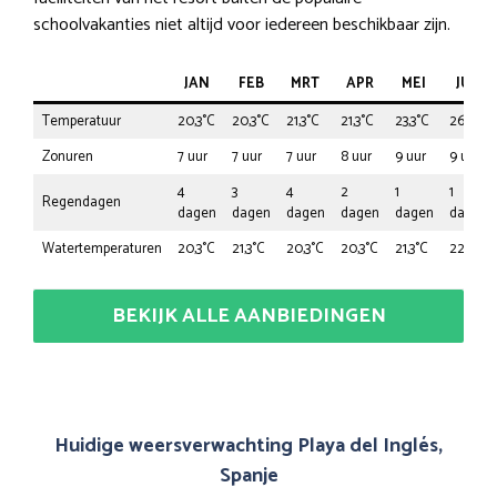
schoolvakanties niet altijd voor iedereen beschikbaar zijn.
JAN
FEB
MRT
APR
MEI
JUN
Temperatuur
20,3°C
20,3°C
21,3°C
21,3°C
23,3°C
26,4°C
Zonuren
7 uur
7 uur
7 uur
8 uur
9 uur
9 uur
4
3
4
2
1
1
Regendagen
dagen
dagen
dagen
dagen
dagen
dagen
Watertemperaturen
20,3°C
21,3°C
20,3°C
20,3°C
21,3°C
22,3°C
BEKIJK ALLE AANBIEDINGEN
Huidige weersverwachting Playa del Inglés,
Spanje