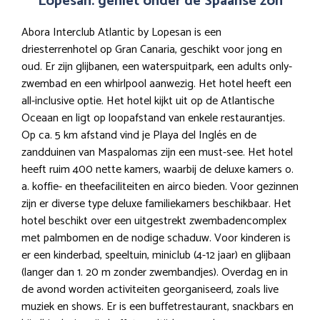
Lopesan: geniet onder de Spaanse zon
Abora Interclub Atlantic by Lopesan is een
driesterrenhotel op Gran Canaria, geschikt voor jong en
oud. Er zijn glijbanen, een waterspuitpark, een adults only-
zwembad en een whirlpool aanwezig. Het hotel heeft een
all-inclusive optie. Het hotel kijkt uit op de Atlantische
Oceaan en ligt op loopafstand van enkele restaurantjes.
Op ca. 5 km afstand vind je Playa del Inglés en de
zandduinen van Maspalomas zijn een must-see. Het hotel
heeft ruim 400 nette kamers, waarbij de deluxe kamers o.
a. koffie- en theefaciliteiten en airco bieden. Voor gezinnen
zijn er diverse type deluxe familiekamers beschikbaar. Het
hotel beschikt over een uitgestrekt zwembadencomplex
met palmbomen en de nodige schaduw. Voor kinderen is
er een kinderbad, speeltuin, miniclub (4-12 jaar) en glijbaan
(langer dan 1. 20 m zonder zwembandjes). Overdag en in
de avond worden activiteiten georganiseerd, zoals live
muziek en shows. Er is een buffetrestaurant, snackbars en