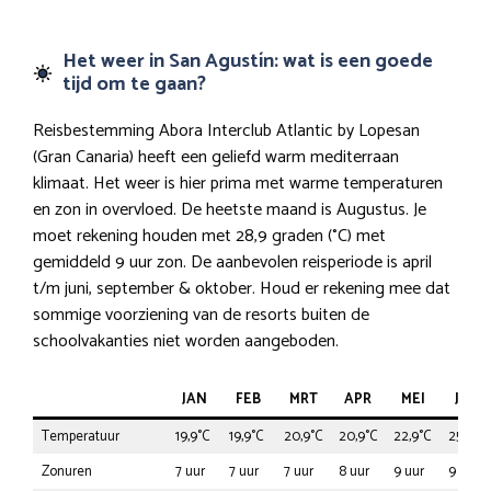
Het weer in San Agustín: wat is een goede
tijd om te gaan?
Reisbestemming Abora Interclub Atlantic by Lopesan
(Gran Canaria) heeft een geliefd warm mediterraan
klimaat. Het weer is hier prima met warme temperaturen
en zon in overvloed. De heetste maand is Augustus. Je
moet rekening houden met 28,9 graden (°C) met
gemiddeld 9 uur zon. De aanbevolen reisperiode is april
t/m juni, september & oktober. Houd er rekening mee dat
sommige voorziening van de resorts buiten de
schoolvakanties niet worden aangeboden.
JAN
FEB
MRT
APR
MEI
JUN
Temperatuur
19,9°C
19,9°C
20,9°C
20,9°C
22,9°C
25,9°C
Zonuren
7 uur
7 uur
7 uur
8 uur
9 uur
9 uur