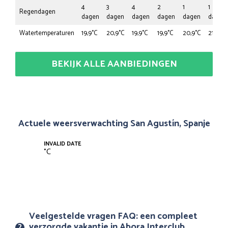
4
3
4
2
1
1
Regendagen
dagen
dagen
dagen
dagen
dagen
dagen
Watertemperaturen
19,9°C
20,9°C
19,9°C
19,9°C
20,9°C
21,9°C
BEKIJK ALLE AANBIEDINGEN
Actuele weersverwachting San Agustín, Spanje
INVALID DATE
°
C
Veelgestelde vragen FAQ: een compleet
verzorgde vakantie in Abora Interclub