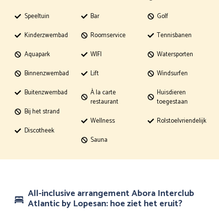
Speeltuin
Bar
Golf
Kinderzwembad
Roomservice
Tennisbanen
Aquapark
WIFI
Watersporten
Binnenzwembad
Lift
Windsurfen
Buitenzwembad
À la carte
Huisdieren
restaurant
toegestaan
Bij het strand
Wellness
Rolstoelvriendelijk
Discotheek
Sauna
All-inclusive arrangement Abora Interclub
Atlantic by Lopesan: hoe ziet het eruit?