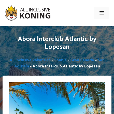
Ga
naar
Men
de
inhoud
Abora Interclub Atlantic by
Lopesan
All inclusive vakanties
»
Spanje
»
Gran Canaria
»
San
Agustín
»
Abora Interclub Atlantic by Lopesan