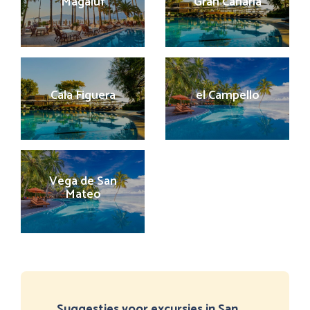
Magaluf
Gran Canaria
Cala Figuera
el Campello
Vega de San
Mateo
Suggesties voor excursies in San