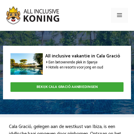
Ga
naar
Men
de
inhoud
All inclusive vakantie in Cala Gració
Een betoverende plek in Spanje
Hotels en resorts voor jong en oud
BEKIJK CALA GRACIÓ AANBIEDINGEN
Cala Gració, gelegen aan de westkust van Ibiza, is een
idyllische baai omgeven door pijnbomen. Ontspan op het