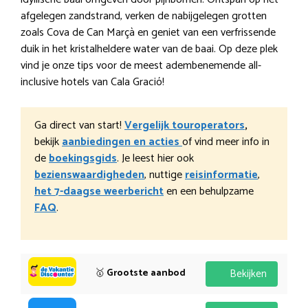
afgelegen zandstrand, verken de nabijgelegen grotten
zoals Cova de Can Marçà en geniet van een verfrissende
duik in het kristalheldere water van de baai. Op deze plek
vind je onze tips voor de meest adembenemende all-
inclusive hotels van Cala Gració!
Ga direct van start!
Vergelijk touroperators
,
bekijk
aanbiedingen en acties
of vind meer info in
de
boekingsgids
. Je leest hier ook
bezienswaardigheden
, nuttige
reisinformatie
,
het 7-daagse weerbericht
en een behulpzame
FAQ
.
🥇
Grootste aanbod
Bekijken