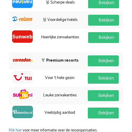
🥈 Scherpe deals
Bekijken
🥉 Voordelige hotels
Bekijken
Heerlijke zonvakanties
Bekijken
🏅
Premium resorts
Bekijken
Voor 't hele gezin
Bekijken
Leuke zonvakanties
Bekijken
Veelzijdig aanbod
Bekijken
Klik hier
voor meer informatie over de reisorganisaties.