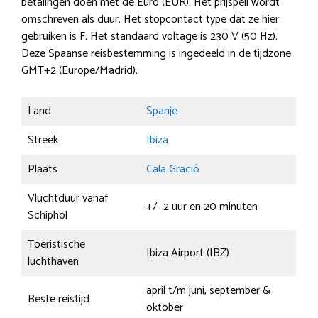
betalingen doen met de Euro (EUR). Het prijspeil wordt
omschreven als duur. Het stopcontact type dat ze hier
gebruiken is F. Het standaard voltage is 230 V (50 Hz).
Deze Spaanse reisbestemming is ingedeeld in de tijdzone
GMT+2 (Europe/Madrid).
Land
Spanje
Streek
Ibiza
Plaats
Cala Gració
Vluchtduur vanaf
+/- 2 uur en 20 minuten
Schiphol
Toeristische
Ibiza Airport (IBZ)
luchthaven
april t/m juni, september &
Beste reistijd
oktober