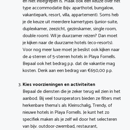
en niet inbegrepen is. Maak ook een keuze over het
type accommodatie (bijv. aparthotel, bungalow,
vakantiepark, resort, villa, appartement). Soms heb
je de keuze uit meerdere kamertypes (junior-suite,
duplexkamer, zeezicht, gezinskamer, single room,
double room). Wil je duurzamer reizen? Dan moet
je kijken naar de duurzame hotels (eco-resorts).
Voor nog meer luxe moet je beslist ook kijken naar
de 4-sterren of 5-sterren hotels in Playa Fornells.
Bepaal ook het bedrag p.p. dat de vakantie mag
kosten. Denk aan een bedrag van €650,00 p.p.
Kies voorzieningen en activiteiten
Bepaal de diensten die je zeker terug wil zien in het
aanbod. Bij veel touroperators bieden ze filters met
herkenbare thema’s als Kleinschalig, Trendy, of
nieuwe hotels in Playa Fornells. Je kunt het zo
specifiek maken als je zelf wil door het selecteren
van bijv. outdoor-zwembad, restaurant,