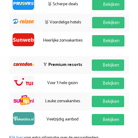
🥈 Scherpe deals
Bekijken
🥉 Voordelige hotels
Bekijken
Heerlijke zonvakanties
Bekijken
🏅
Premium resorts
Bekijken
Voor 't hele gezin
Bekijken
Leuke zonvakanties
Bekijken
Veelzijdig aanbod
Bekijken
Klik hier
voor extra informatie over de reisaanbieders.