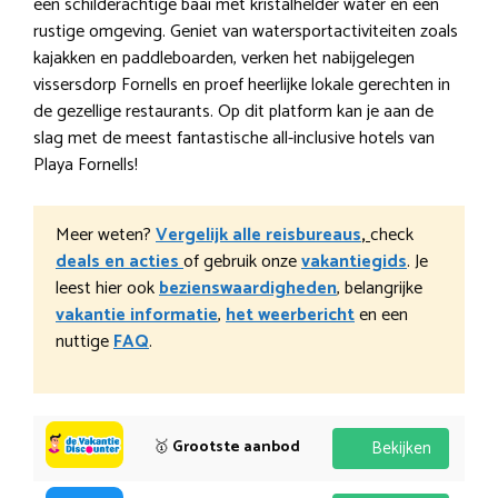
een schilderachtige baai met kristalhelder water en een
rustige omgeving. Geniet van watersportactiviteiten zoals
kajakken en paddleboarden, verken het nabijgelegen
vissersdorp Fornells en proef heerlijke lokale gerechten in
de gezellige restaurants. Op dit platform kan je aan de
slag met de meest fantastische all-inclusive hotels van
Playa Fornells!
Meer weten?
Vergelijk alle reisbureaus
,
check
deals en acties
of gebruik onze
vakantiegids
. Je
leest hier ook
bezienswaardigheden
, belangrijke
vakantie informatie
,
het weerbericht
en een
nuttige
FAQ
.
🥇
Grootste aanbod
Bekijken