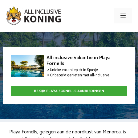
Ga
naar
Men
de
inhoud
All inclusive vakantie in Playa
Fornells
Unieke vakantieplek in Spanje
Onbeperkt genieten met all-inclusive
BEKIJK PLAYA FORNELLS AANBIEDINGEN
Playa Fornells, gelegen aan de noordkust van Menorca, is