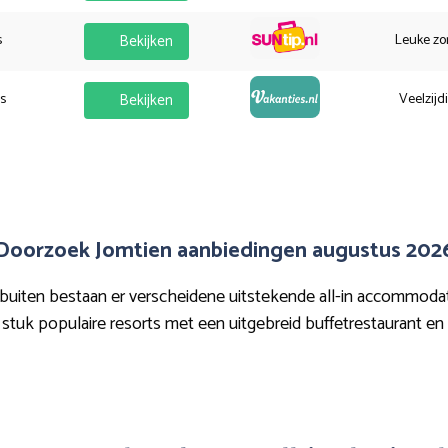
s
Bekijken
Leuke zo
es
Bekijken
Veelzijd
Doorzoek Jomtien aanbiedingen augustus 202
uiten bestaan er verscheidene uitstekende all-in accommodati
stuk populaire resorts met een uitgebreid buffetrestaurant en ta