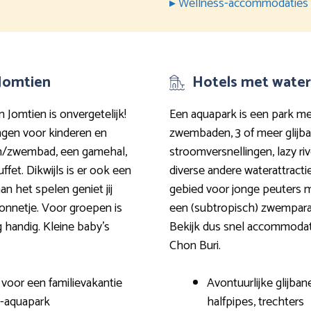
▸ Wellness-accommodaties
 Jomtien
Hotels met water
n Jomtien is onvergetelijk!
Een aquapark is een park me
ngen voor kinderen en
zwembaden, 3 of meer glijba
ken/zwembad, een gamehal,
stroomversnellingen, lazy ri
ffet. Dikwijls is er ook een
diverse andere waterattracti
an het spelen geniet jij
gebied voor jonge peuters m
onnetje. Voor groepen is
een (subtropisch) zwemparadij
 handig. Kleine baby’s
Bekijk dus snel accommodat
Chon Buri.
 voor een familievakantie
Avontuurlijke glijban
L-aquapark
halfpipes, trechters