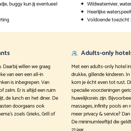
dje, buggy kun jij eventueel
Wildwaterrivier, wate
Heerlijke waterspeel
rting
Voldoende toezicht 
ants
Adults-only hotel
. Daarbij willen we graag
Met een adults-only hotel i
ke van een een all-in
drukke, gillende kinderen. I
inken is inbegrepen. Van
kom je écht even tot rust. 
f zalm. Er is altijd een ruim
specialie voorzieningen ger
jt, de lunch en het diner. De
huwelijksreis zijn. Bijvoorb
 gasten doorgaans ook
massages, infinity pools en 
ema’s zoals Grieks, Grill of
meer privacy & service? Dan
De minimumleeftijd die geldt 
21 jaar.