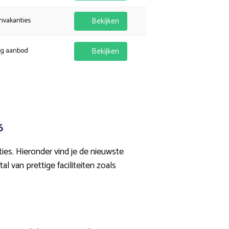
nvakanties
Bekijken
ig aanbod
Bekijken
6
es. Hieronder vind je de nieuwste
l van prettige faciliteiten zoals