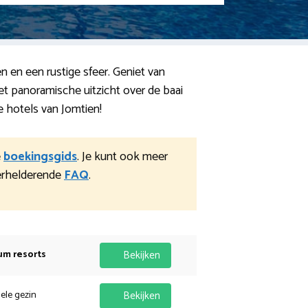
 en een rustige sfeer. Geniet van
et panoramische uitzicht over de baai
e hotels van Jomtien!
e
boekingsgids
. Je kunt ook meer
erhelderende
FAQ
.
um resorts
Bekijken
hele gezin
Bekijken