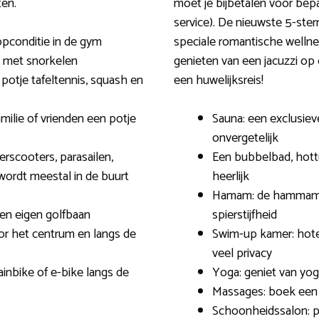
ten.
moet je bijbetalen voor bepa
service). De nieuwste 5-ster
topconditie in de gym
speciale romantische wellne
n met snorkelen
genieten van een jacuzzi op
otje tafeltennis, squash en
een huwelijksreis!
milie of vrienden een potje
Sauna: een exclusiev
onvergetelijk
rscooters, parasailen,
Een bubbelbad, hottu
wordt meestal in de buurt
heerlijk
Hamam: de hammam is
en eigen golfbaan
spierstijfheid
or het centrum en langs de
Swim-up kamer: hot
veel privacy
ainbike of e-bike langs de
Yoga: geniet van yog
Massages: boek een 
Schoonheidssalon: p