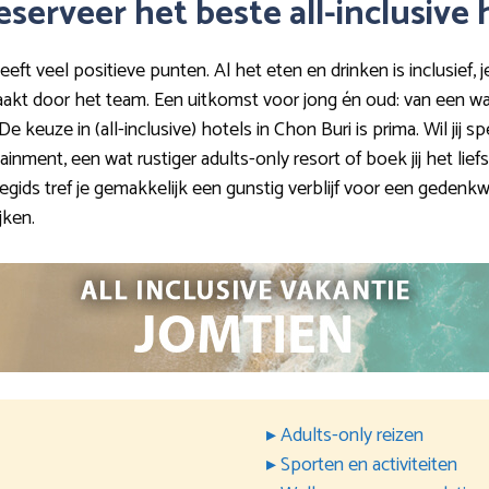
eserveer het beste all-inclusive 
eeft veel positieve punten. Al het eten en drinken is inclusief, j
aakt door het team. Een uitkomst voor jong én oud: van een wa
 keuze in (all-inclusive) hotels in Chon Buri is prima. Wil jij sp
nment, een wat rustiger adults-only resort of boek jij het lief
egids tref je gemakkelijk een gunstig verblijf voor een geden
jken.
▸ Adults-only reizen
▸ Sporten en activiteiten