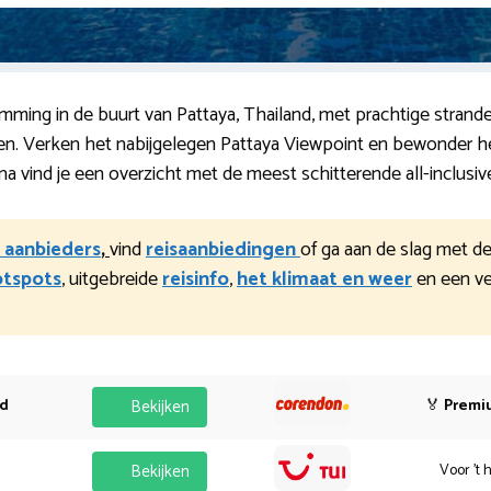
ing in de buurt van Pattaya, Thailand, met prachtige stranden
ilen. Verken het nabijgelegen Pattaya Viewpoint en bewonder h
na vind je een overzicht met de meest schitterende all-inclusiv
k aanbieders
,
vind
reisaanbiedingen
of ga aan de slag met d
otspots
, uitgebreide
reisinfo
,
het klimaat en weer
en een v
od
Bekijken
🏅
Premi
Bekijken
Voor 't 