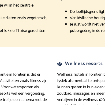
 wil in het centrale
De leeftijdsgrens ligt 
e diëten zoals vegetarisch,
Van idyllische boutiq
Je rust wordt niet v
t lokale Thaise gerechten
pubergedrag in de re
Wellness resorts
antie in Jomtien is dat er
Wellness hotels in Jomtien 
ctiviteiten zoals fitness zijn
fysiek als mentaal te ontsp
. Voor watersporten als
kunnen gasten in hun eigen
resorts wel een vergoeding.
zoutbad, massages en meer l
tje tref je een schema met de
verblijven in de wellness 10