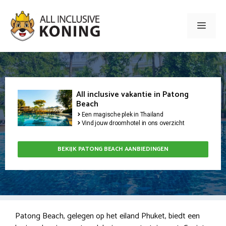
Ga
naar
Men
de
inhoud
All inclusive vakantie in Patong
Beach
Een magische plek in Thailand
Vind jouw droomhotel in ons overzicht
BEKIJK PATONG BEACH AANBIEDINGEN
Patong Beach, gelegen op het eiland Phuket, biedt een