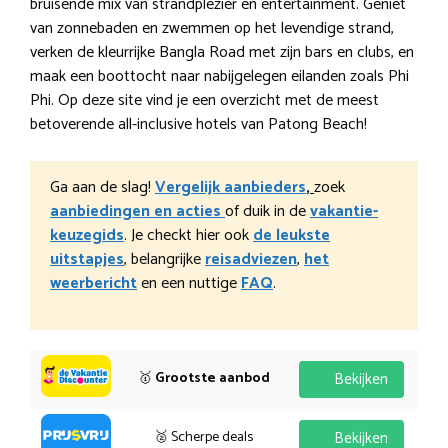
bruisende mix van strandplezier en entertainment. Geniet
van zonnebaden en zwemmen op het levendige strand,
verken de kleurrijke Bangla Road met zijn bars en clubs, en
maak een boottocht naar nabijgelegen eilanden zoals Phi
Phi. Op deze site vind je een overzicht met de meest
betoverende all-inclusive hotels van Patong Beach!
Ga aan de slag!
Vergelijk aanbieders
,
zoek
aanbiedingen en acties
of duik in de
vakantie-
keuzegids
. Je checkt hier ook
de leukste
uitstapjes
, belangrijke
reisadviezen
,
het
weerbericht
en een nuttige
FAQ
.
🥇
Grootste aanbod
Bekijken
🥈 Scherpe deals
Bekijken