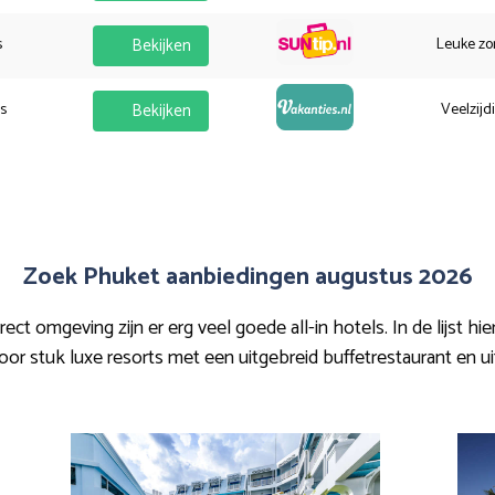
s
Bekijken
Leuke zo
es
Bekijken
Veelzijd
Zoek Phuket aanbiedingen augustus 2026
t omgeving zijn er erg veel goede all-in hotels. In de lijst hie
r stuk luxe resorts met een uitgebreid buffetrestaurant en uite