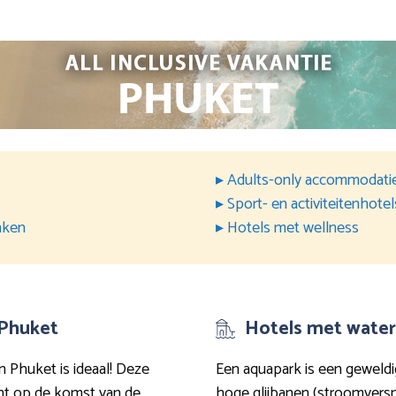
▸ Adults-only accommodati
▸ Sport- en activiteitenhotel
nken
▸ Hotels met wellness
 Phuket
Hotels met water
in Phuket is ideaal! Deze
Een aquapark is een geweld
cht op de komst van de
hoge glijbanen (stroomversne