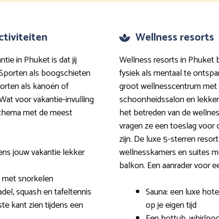
tiviteiten
Wellness resorts
tie in Phuket is dat jij
Wellness resorts in Phuket 
 Sporten als boogschieten
fysiek als mentaal te ontsp
orten als kanoën of
groot wellnesscentrum met
Wat voor vakantie-invulling
schoonheidssalon en lekker 
en schema met de meest
het betreden van de wellness
vragen ze een toeslag voor d
zijn. De luxe 5-sterren reso
ens jouw vakantie lekker
wellnesskamers en suites me
balkon. Een aanrader voor ee
n met snorkelen
adel, squash en tafeltennis
Sauna: een luxe hot
ste kant zien tijdens een
op je eigen tijd
Een hottub, whirlpool