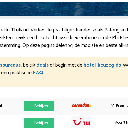
ket in Thailand. Verken de prachtige stranden zoals Patong en
rkten, maak een boottocht naar de adembenemende Phi Phi-ei
stemming. Op deze pagina delen wij de mooiste en beste all-in
eisbureaus
,
bekijk
deals
of begin met de
hotel-keuzegids
. W
 een praktische
FAQ
.
od
Bekijken
🏅
Premi
Bekijken
Voor 't 