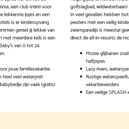
ma, een club (mini) voor
golfslagbad, wildwaterbaan) 
 lekkerste ijsjes en een
In veel gevallen hebben hot
tels is er kinderopvang
peuters met een veilig kinder
emmen geniet jij lekker van
zwemparadijs is meestal gew
en met meerdere kids is een
direct de all-in-resorts de m
Baby’s van 0 tot 24
en.
Mooie glijbanen zoals
halfpipes
oor jouw familievakantie
Lazy rivers, watersp
n heel veel waterpret
Rustige waterspeeltu
babybedje zijn vaak (gratis)
vakantievierders
Een veilige SPLASH-e