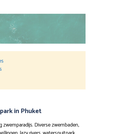
es
s
park in Phuket
ig zwemparadijs. Diverse zwembaden,
llingen, lazy rivers, waterspuitpark,