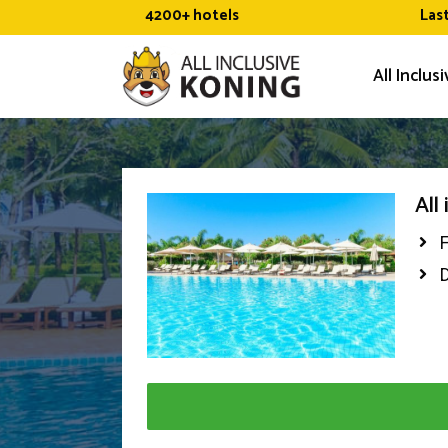
Ga
4200+ hotels
Las
naar
de
All Inclus
inhoud
All
F
D