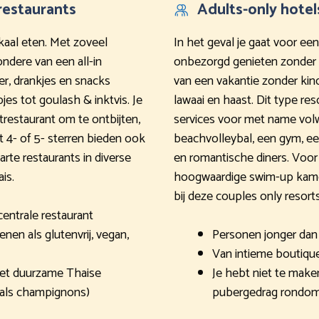
restaurants
Adults-only hotel
okaal eten. Met zoveel
In het geval je gaat voor ee
ondere van een all-in
onbezorgd genieten zonder d
ner, drankjes en snacks
van een vakantie zonder kin
jes tot goulash & inktvis. Je
lawaai en haast. Dit type re
etrestaurant om te ontbijten,
services voor met name volw
t 4- of 5- sterren bieden ook
beachvolleybal, een gym, een
rte restaurants in diverse
en romantische diners. Voor 
is.
hoogwaardige swim-up kamer.
bij deze couples only resorts
centrale restaurant
enen als glutenvrij, vegan,
Personen jonger dan 1
Van intieme boutique
et duurzame Thaise
Je hebt niet te make
 als champignons)
pubergedrag rondo