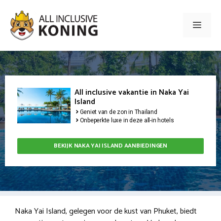
Ga
naar
Men
de
inhoud
All inclusive vakantie in Naka Yai
Island
Geniet van de zon in Thailand
Onbeperkte luxe in deze all-in hotels
BEKIJK NAKA YAI ISLAND AANBIEDINGEN
Naka Yai Island, gelegen voor de kust van Phuket, biedt