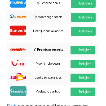
🥈 Scherpe deals
Bekijken
🥉 Voordelige hotels
Bekijken
Heerlijke zonvakanties
Bekijken
🏅
Premium resorts
Bekijken
Voor 't hele gezin
Bekijken
Leuke zonvakanties
Bekijken
Veelzijdig aanbod
Bekijken
Klik hier
voor een uitgebreide vergelijking van de touroperators.