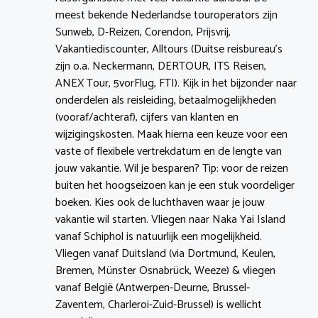
meest bekende Nederlandse touroperators zijn
Sunweb, D-Reizen, Corendon, Prijsvrij,
Vakantiediscounter, Alltours (Duitse reisbureau’s
zijn o.a. Neckermann, DERTOUR, ITS Reisen,
ANEX Tour, 5vorFlug, FTI). Kijk in het bijzonder naar
onderdelen als reisleiding, betaalmogelijkheden
(vooraf/achteraf), cijfers van klanten en
wijzigingskosten. Maak hierna een keuze voor een
vaste of flexibele vertrekdatum en de lengte van
jouw vakantie. Wil je besparen? Tip: voor de reizen
buiten het hoogseizoen kan je een stuk voordeliger
boeken. Kies ook de luchthaven waar je jouw
vakantie wil starten. Vliegen naar Naka Yai Island
vanaf Schiphol is natuurlijk een mogelijkheid.
Vliegen vanaf Duitsland (via Dortmund, Keulen,
Bremen, Münster Osnabrück, Weeze) & vliegen
vanaf België (Antwerpen-Deurne, Brussel-
Zaventem, Charleroi-Zuid-Brussel) is wellicht