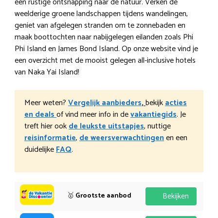
een rustige ontsnapping naar de natuur. Verken de
weelderige groene landschappen tijdens wandelingen,
geniet van afgelegen stranden om te zonnebaden en
maak boottochten naar nabijgelegen eilanden zoals Phi
Phi Island en James Bond Island. Op onze website vind je
een overzicht met de mooist gelegen all-inclusive hotels
van Naka Yai Island!
Meer weten?
Vergelijk aanbieders
,
bekijk
acties
en deals
of vind meer info in de
vakantiegids
. Je
treft hier ook
de leukste uitstapjes
, nuttige
reisinformatie
,
de weersverwachtingen
en een
duidelijke
FAQ
.
🥇
Grootste aanbod
Bekijken