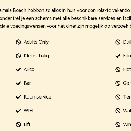
amala Beach hebben ze alles in huis voor een relaxte vakantie. 
onder tref je een schema met alle beschikbare services en facili
ciale voedingswensen voor het diner zijn mogelijk op verzoek 
Adults Only
Dui
Kleinschalig
Fit
Airco
Fie
Bar
Gol
Roomservice
Ten
WIFI
Wat
Lift
Win