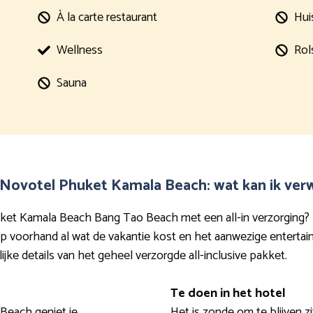
À la carte restaurant
Hui
Wellness
Rol
Sauna
t Novotel Phuket Kamala Beach: wat kan ik ve
Phuket Kamala Beach Bang Tao Beach met een all-in verzorging? D
 op voorhand al wat de vakantie kost en het aanwezige entert
jke details van het geheel verzorgde all-inclusive pakket.
Te doen in het hotel
 Beach geniet je
Het is zonde om te blijven 