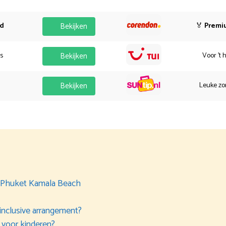
od
Bekijken
🏅
Premi
es
Bekijken
Voor 't 
Bekijken
Leuke zo
l Phuket Kamala Beach
-inclusive arrangement?
 voor kinderen?