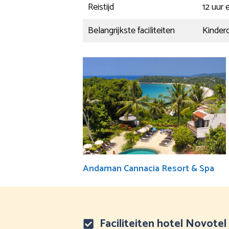
Reistijd
12 uur
Belangrijkste faciliteiten
Kindero
Andaman Cannacia Resort & Spa
Faciliteiten hotel Novote