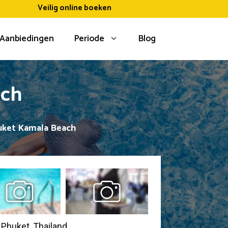
Veilig online boeken
Aanbiedingen
Periode
Blog
ach
uket Kamala Beach
 Phuket, Thailand