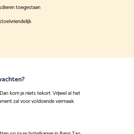
sdieren toegestaan
stoelvriendelijk
rwachten?
an kom je niets tekort. Vrijwel al het
ainment zal voor voldoende vermaak
zitten op jouw hotelkamer in Bang Tao