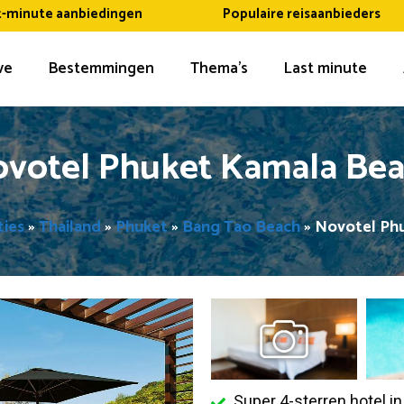
t-minute aanbiedingen
Populaire reisaanbieders
ive
Bestemmingen
Thema’s
Last minute
votel Phuket Kamala Be
ties
»
Thailand
»
Phuket
»
Bang Tao Beach
»
Novotel Ph
Super 4-sterren hotel in