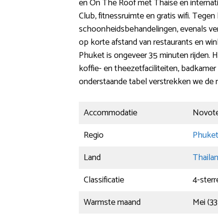
en On The Roof met Thaise en internati
Club, fitnessruimte en gratis wifi. Teg
schoonheidsbehandelingen, evenals ver
op korte afstand van restaurants en win
Phuket is ongeveer 35 minuten rijden. He
koffie- en theezetfaciliteiten, badkamer
onderstaande tabel verstrekken we de mee
Accommodatie
Novote
Regio
Phuke
Land
Thaila
Classificatie
4-sterr
Warmste maand
Mei (33