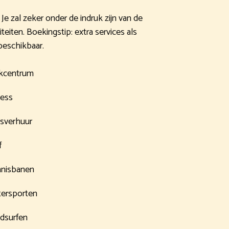
Je zal zeker onder de indruk zijn van de
teiten. Boekingstip: extra services als
beschikbaar.
kcentrum
ness
tsverhuur
f
nisbanen
ersporten
dsurfen