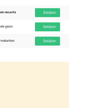
um resorts
Bekijken
hele gezin
Bekijken
nvakanties
Bekijken