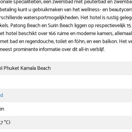
onale specialiteiten, een zwembad met peuterbad en zwembadb
en betaling kunt u gebruikmaken van het wellness- en beautyce
schillende watersportmogelijkheden. Het hotel is rustig gele
kels. Patong Beach en Surin Beach liggen op respectievelijk 15
t hotel beschikt over 166 ruime en moderne kamers, allemaal vo
 met bad en regendouche, toilet en föhn, en een balkon. Het verbl
st prominente informatie over dit all-in verblijf.
l Phuket Kamala Beach
t
nd
en
,7 °C)