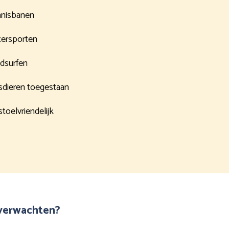
nisbanen
ersporten
dsurfen
sdieren toegestaan
stoelvriendelijk
 verwachten?