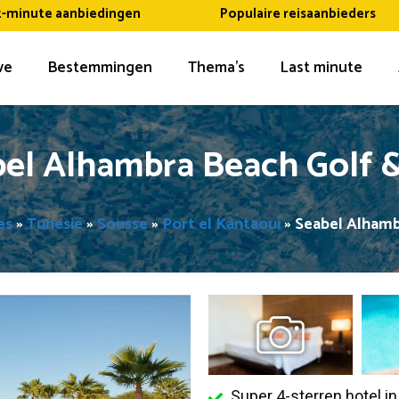
t-minute aanbiedingen
Populaire reisaanbieders
ive
Bestemmingen
Thema’s
Last minute
el Alhambra Beach Golf 
es
»
Tunesië
»
Sousse
»
Port el Kantaoui
»
Seabel Alhamb
Super 4-sterren hotel i