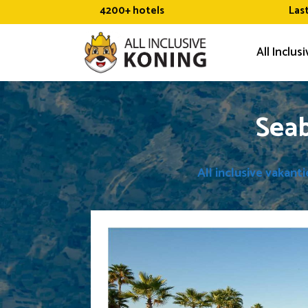
Ga
4200+ hotels
Las
naar
de
All Inclus
inhoud
Seab
All inclusive vakanti