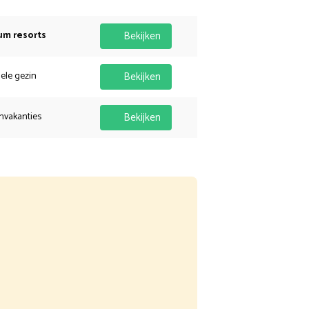
um resorts
Bekijken
hele gezin
Bekijken
nvakanties
Bekijken