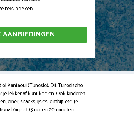
ive reis boeken
K AANBIEDINGEN
rt el Kantaoui (Tunesië). Dit Tunesische
r je lekker af kunt koelen. Ook kinderen
 diner, snacks, ijsjes, ontbijt etc. Je
ional Airport (3 uur en 20 minuten