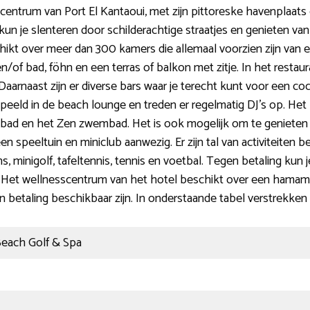
centrum van Port El Kantaoui, met zijn pittoreske havenplaats 
kun je slenteren door schilderachtige straatjes en genieten van
t over meer dan 300 kamers die allemaal voorzien zijn van een
/of bad, föhn en een terras of balkon met zitje. In het restaur
 Daarnaast zijn er diverse bars waar je terecht kunt voor een coc
eeld in de beach lounge en treden er regelmatig DJ’s op. Het
ad en het Zen zwembad. Het is ook mogelijk om te genieten
een speeltuin en miniclub aanwezig. Er zijn tal van activiteiten 
s, minigolf, tafeltennis, tennis en voetbal. Tegen betaling kun 
. Het wellnesscentrum van het hotel beschikt over een hama
etaling beschikbaar zijn. In onderstaande tabel verstrekken we
each Golf & Spa