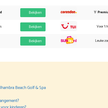
od
Bekijken
🏅
Premi
es
Bekijken
Voor 't 
Bekijken
Leuke zo
Alhambra Beach Golf & Spa
rrangement?
 voor kinderen?