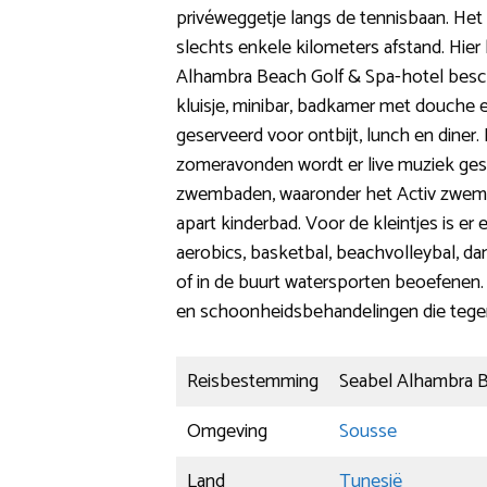
privéweggetje langs de tennisbaan. Het 
slechts enkele kilometers afstand. Hier 
Alhambra Beach Golf & Spa-hotel beschik
kluisje, minibar, badkamer met douche en
geserveerd voor ontbijt, lunch en diner.
zomeravonden wordt er live muziek gesp
zwembaden, waaronder het Activ zwemb
apart kinderbad. Voor de kleintjes is er 
aerobics, basketbal, beachvolleybal, dan
of in de buurt watersporten beoefenen
en schoonheidsbehandelingen die tegen b
Reisbestemming
Seabel Alhambra B
Omgeving
Sousse
Land
Tunesië