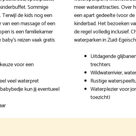
 kinderbuffet. Sommige
meer waterattracties. Over 
 Terwijl de kids nog een
een apart gedeelte (voor de
ker van een massage of een
kinderbad. Het bezoeken van
ppen is een familiekamer
de regel volledig inclusief.
 baby’s reizen vaak gratis
waterparken in Zuid-Egeïsch
Uitdagende glijbanen 
 keuze voor een
trechters
Wildwaterrivier, wat
eel veel waterpret
Rustige waterspeelt
 babybedje kun jij eventueel
Waterplezier voor j
toezicht)
aar