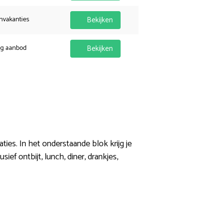
nvakanties
Bekijken
ig aanbod
Bekijken
ies. In het onderstaande blok krijg je
ef ontbijt, lunch, diner, drankjes,