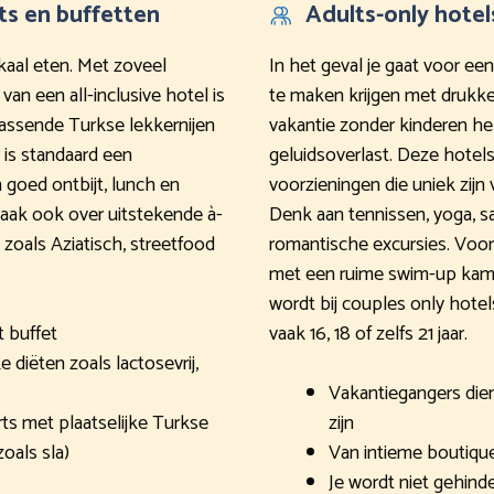
ts en buffetten
Adults-only hotel
okaal eten. Met zoveel
In het geval je gaat voor een 
 van een all-inclusive hotel is
te maken krijgen met drukke
errassende Turkse lekkernijen
vakantie zonder kinderen he
 is standaard een
geluidsoverlast. Deze hotels
 goed ontbijt, lunch en
voorzieningen die uniek zi
vaak ook over uitstekende à-
Denk aan tennissen, yoga, s
zoals Aziatisch, streetfood
romantische excursies. Voor
met een ruime swim-up kamer
wordt bij couples only hote
t buffet
vaak 16, 18 of zelfs 21 jaar.
diëten zoals lactosevrij,
Vakantiegangers diene
ts met plaatselijke Turkse
zijn
oals sla)
Van intieme boutique
Je wordt niet gehind