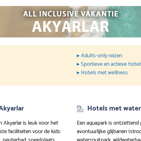
▸ Adults-only reizen
▸ Sportieve en actieve hotel
▸ Hotels met wellness
 Akyarlar
Hotels met waterp
n Akyarlar is leuk voor het
Een aquapark is ontzettend
e faciliteiten voor de kids:
avontuurlijke glijbanen (str
, peuterbad, speelplaats,
waterspuitpark, wildwaterbaan