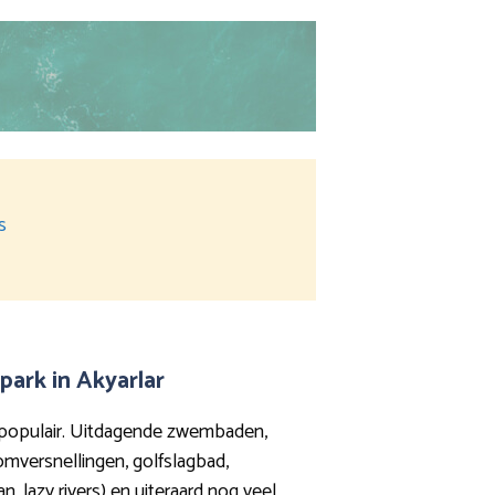
s
ark in Akyarlar
 populair. Uitdagende zwembaden,
oomversnellingen, golfslagbad,
, lazy rivers) en uiteraard nog veel