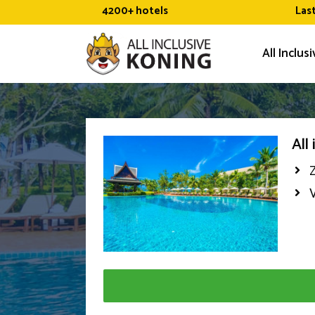
Ga
4200+ hotels
Las
naar
de
All Inclus
inhoud
All
Z
V