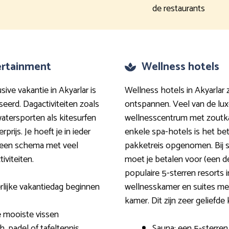
de restaurants
tertainment
Wellness hotels
ive vakantie in Akyarlar is
Wellness hotels in Akyarlar 
seerd. Dagactiviteiten zoals
ontspannen. Veel van de lu
tersporten als kitesurfen
wellnesscentrum met zoutkam
rijs. Je hoeft je in ieder
enkele spa-hotels is het be
je een schema met veel
pakketreis opgenomen. Bij s
viteiten.
moet je betalen voor (een de
populaire 5-sterren resorts 
rlijke vakantiedag beginnen
wellnesskamer en suites me
kamer. Dit zijn zeer geliefde
e mooiste vissen
, padel of tafeltennis
Sauna: een 5-sterre