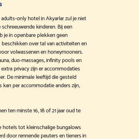
s
adults-only hotel in Akyarlar zul je niet
 schreeuwende kinderen. Bij een
b je in openbare plekken geen
 beschikken over tal van activiteiten en
jn voor volwassenen en honeymooners.
auna, duo-massages, infinity pools en
 extra privacy zijn er accommodaties
. De minimale leeftijd die gesteld
ls kan per accommodatie anders zijn,
n ten minste 16, 18 of 21 jaar oud te
 hotels tot kleinschalige bungalows
erd door rennende peuters en tieners in