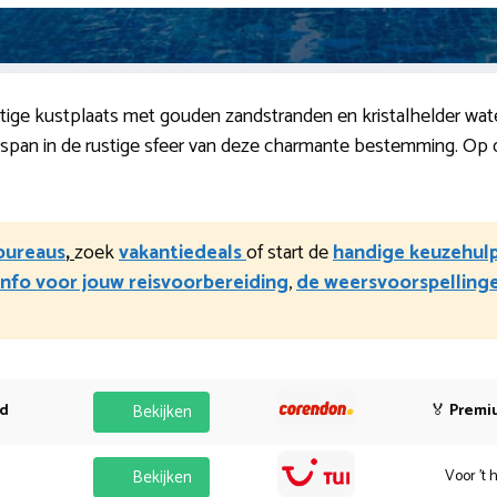
achtige kustplaats met gouden zandstranden en kristalhelder wa
tspan in de rustige sfeer van deze charmante bestemming. Op d
sbureaus
,
zoek
vakantiedeals
of start de
handige keuzehul
info voor jouw reisvoorbereiding
,
de weersvoorspelling
od
Bekijken
🏅
Premi
Bekijken
Voor 't 