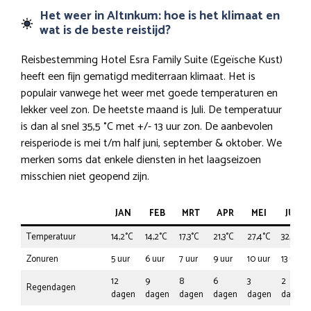
Het weer in Altınkum: hoe is het klimaat en
wat is de beste reistijd?
Reisbestemming Hotel Esra Family Suite (Egeïsche Kust)
heeft een fijn gematigd mediterraan klimaat. Het is
populair vanwege het weer met goede temperaturen en
lekker veel zon. De heetste maand is Juli. De temperatuur
is dan al snel 35,5 °C met +/- 13 uur zon. De aanbevolen
reisperiode is mei t/m half juni, september & oktober. We
merken soms dat enkele diensten in het laagseizoen
misschien niet geopend zijn.
JAN
FEB
MRT
APR
MEI
JUN
Temperatuur
14,2°C
14,2°C
17,3°C
21,3°C
27,4°C
32,5°C
Zonuren
5 uur
6 uur
7 uur
9 uur
10 uur
13 uur
12
9
8
6
3
2
Regendagen
dagen
dagen
dagen
dagen
dagen
dagen