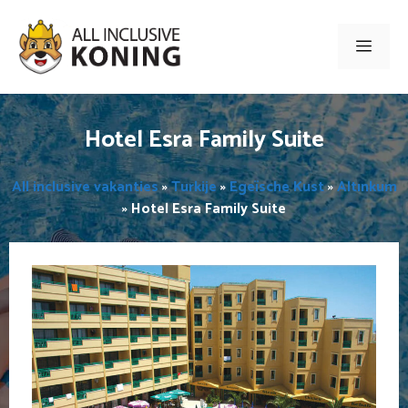
Ga
naar
Men
de
inhoud
Hotel Esra Family Suite
All inclusive vakanties
»
Turkije
»
Egeïsche Kust
»
Altınkum
»
Hotel Esra Family Suite