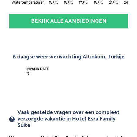
Watertemperaturen
18,3°C
18,3°C
17,3°C
18,3°C
21,3°C
24,4°C
BEKIJK ALLE AANBIEDINGEN
6 daagse weersverwachting Altınkum, Turkije
INVALID DATE
°
C
Vaak gestelde vragen over een compleet
verzorgde vakantie in Hotel Esra Family
Suite