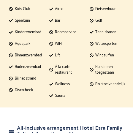
Kids Club
Airco
Fietsverhuur
Speeltuin
Bar
Golf
Kinderzwembad
Roomservice
Tennisbanen
Aquapark
WIFI
Watersporten
Binnenzwembad
Lift
Windsurfen
Buitenzwembad
À la carte
Huisdieren
restaurant
toegestaan
Bij het strand
Wellness
Rolstoelvriendelijk
Discotheek
Sauna
All-inclusive arrangement Hotel Esra Family