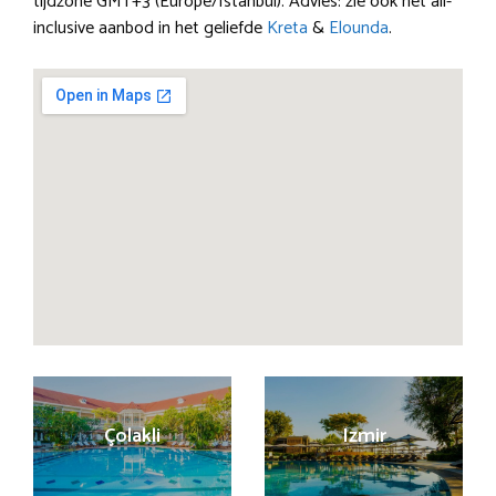
tijdzone GMT+3 (Europe/Istanbul). Advies: zie ook het all-
inclusive aanbod in het geliefde
Kreta
&
Elounda
.
Çolakli
Izmir