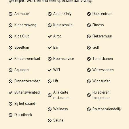
geregeld worden (na een speciale aanvraag).
Animatie
Adults Only
Duikcentrum
Kinderopvang
Kleinschalig
Fitness
Kids Club
Airco
Fietsverhuur
Speeltuin
Bar
Golf
Kinderzwembad
Roomservice
Tennisbanen
Aquapark
WIFI
Watersporten
Binnenzwembad
Lift
Windsurfen
Buitenzwembad
À la carte
Huisdieren
restaurant
toegestaan
Bij het strand
Wellness
Rolstoelvriendelijk
Discotheek
Sauna