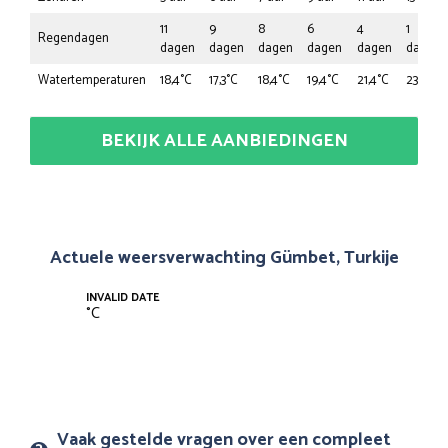
11
9
8
6
4
1
Regendagen
dagen
dagen
dagen
dagen
dagen
dagen
Watertemperaturen
18,4°C
17,3°C
18,4°C
19,4°C
21,4°C
23,5°C
BEKIJK ALLE AANBIEDINGEN
Actuele weersverwachting Gümbet, Turkije
INVALID DATE
°
C
Vaak gestelde vragen over een compleet