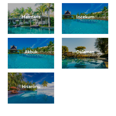
Marmaris
Incekum
Akbük
Dalaman
Hisarönü