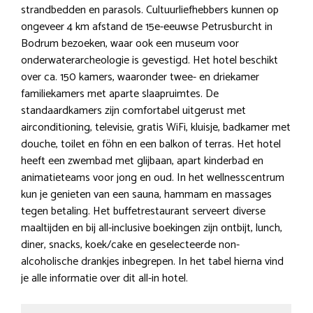
strandbedden en parasols. Cultuurliefhebbers kunnen op
ongeveer 4 km afstand de 15e-eeuwse Petrusburcht in
Bodrum bezoeken, waar ook een museum voor
onderwaterarcheologie is gevestigd. Het hotel beschikt
over ca. 150 kamers, waaronder twee- en driekamer
familiekamers met aparte slaapruimtes. De
standaardkamers zijn comfortabel uitgerust met
airconditioning, televisie, gratis WiFi, kluisje, badkamer met
douche, toilet en föhn en een balkon of terras. Het hotel
heeft een zwembad met glijbaan, apart kinderbad en
animatieteams voor jong en oud. In het wellnesscentrum
kun je genieten van een sauna, hammam en massages
tegen betaling. Het buffetrestaurant serveert diverse
maaltijden en bij all-inclusive boekingen zijn ontbijt, lunch,
diner, snacks, koek/cake en geselecteerde non-
alcoholische drankjes inbegrepen. In het tabel hierna vind
je alle informatie over dit all-in hotel.