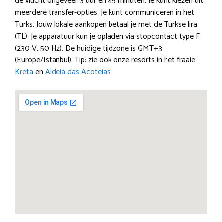
de vlucht ongeveer 3 uur en 45 minuten. Je kunt kiezen uit
meerdere transfer-opties. Je kunt communiceren in het
Turks. Jouw lokale aankopen betaal je met de Turkse lira
(TL). Je apparatuur kun je opladen via stopcontact type F
(230 V, 50 Hz). De huidige tijdzone is GMT+3
(Europe/Istanbul). Tip: zie ook onze resorts in het fraaie
Kreta
en
Aldeia das Acoteias
.