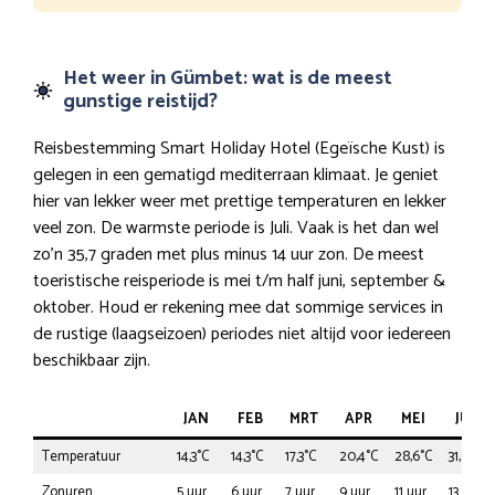
Het weer in Gümbet: wat is de meest
gunstige reistijd?
Reisbestemming Smart Holiday Hotel (Egeïsche Kust) is
gelegen in een gematigd mediterraan klimaat. Je geniet
hier van lekker weer met prettige temperaturen en lekker
veel zon. De warmste periode is Juli. Vaak is het dan wel
zo’n 35,7 graden met plus minus 14 uur zon. De meest
toeristische reisperiode is mei t/m half juni, september &
oktober. Houd er rekening mee dat sommige services in
de rustige (laagseizoen) periodes niet altijd voor iedereen
beschikbaar zijn.
JAN
FEB
MRT
APR
MEI
JUN
Temperatuur
14,3°C
14,3°C
17,3°C
20,4°C
28,6°C
31,6°C
Zonuren
5 uur
6 uur
7 uur
9 uur
11 uur
13 uur