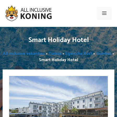
Ga
naar
Men
de
inhoud
Smart Holiday Hotel
All inclusive vakanties
»
Turkije
»
Egeïsche Kust
»
Gümbet
»
Smart Holiday Hotel