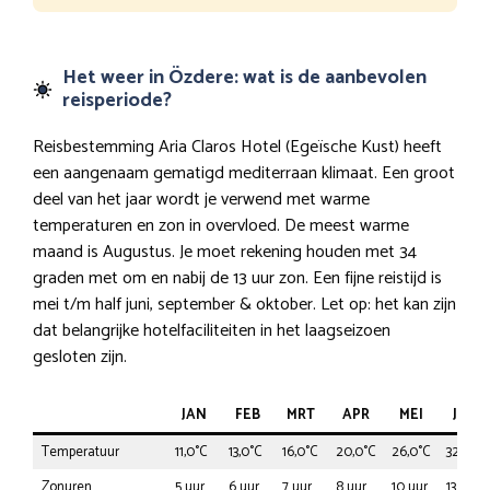
Het weer in Özdere: wat is de aanbevolen
reisperiode?
Reisbestemming Aria Claros Hotel (Egeïsche Kust) heeft
een aangenaam gematigd mediterraan klimaat. Een groot
deel van het jaar wordt je verwend met warme
temperaturen en zon in overvloed. De meest warme
maand is Augustus. Je moet rekening houden met 34
graden met om en nabij de 13 uur zon. Een fijne reistijd is
mei t/m half juni, september & oktober. Let op: het kan zijn
dat belangrijke hotelfaciliteiten in het laagseizoen
gesloten zijn.
JAN
FEB
MRT
APR
MEI
JUN
Temperatuur
11,0°C
13,0°C
16,0°C
20,0°C
26,0°C
32,0°C
Zonuren
5 uur
6 uur
7 uur
8 uur
10 uur
13 uur