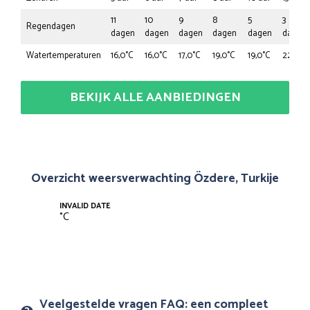
11
10
9
8
5
3
Regendagen
dagen
dagen
dagen
dagen
dagen
dagen
Watertemperaturen
16,0°C
16,0°C
17,0°C
19,0°C
19,0°C
22,0°C
BEKIJK ALLE AANBIEDINGEN
Overzicht weersverwachting Özdere, Turkije
INVALID DATE
°
C
Veelgestelde vragen FAQ: een compleet