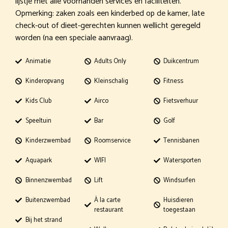
lijstje met alle voorhanden services en faciliteiten.
Opmerking: zaken zoals een kinderbed op de kamer, late
check-out of dieet-gerechten kunnen wellicht geregeld
worden (na een speciale aanvraag).
Animatie
Adults Only
Duikcentrum
Kinderopvang
Kleinschalig
Fitness
Kids Club
Airco
Fietsverhuur
Speeltuin
Bar
Golf
Kinderzwembad
Roomservice
Tennisbanen
Aquapark
WIFI
Watersporten
Binnenzwembad
Lift
Windsurfen
Buitenzwembad
À la carte
Huisdieren
restaurant
toegestaan
Bij het strand