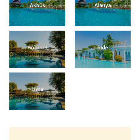
Akbük
Alanya
Bodrum
Side
Izmir