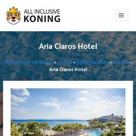
Ga
naar
Men
de
inhoud
Aria Claros Hotel
All inclusive vakanties
»
Turkije
»
Egeïsche Kust
»
Özdere
»
Aria Claros Hotel