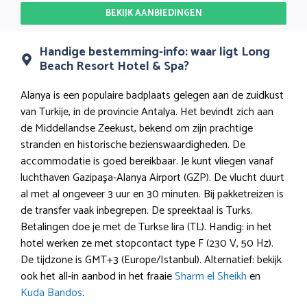
BEKIJK AANBIEDINGEN
Handige bestemming-info: waar ligt Long
Beach Resort Hotel & Spa?
Alanya is een populaire badplaats gelegen aan de zuidkust
van Turkije, in de provincie Antalya. Het bevindt zich aan
de Middellandse Zeekust, bekend om zijn prachtige
stranden en historische bezienswaardigheden. De
accommodatie is goed bereikbaar. Je kunt vliegen vanaf
luchthaven Gazipaşa-Alanya Airport (GZP). De vlucht duurt
al met al ongeveer 3 uur en 30 minuten. Bij pakketreizen is
de transfer vaak inbegrepen. De spreektaal is Turks.
Betalingen doe je met de Turkse lira (TL). Handig: in het
hotel werken ze met stopcontact type F (230 V, 50 Hz).
De tijdzone is GMT+3 (Europe/Istanbul). Alternatief: bekijk
ook het all-in aanbod in het fraaie
Sharm el Sheikh
en
Kuda Bandos
.