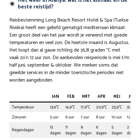
Het weer in Alanya: wat is het klimaat en de
beste reistijd?
Reisbestemming Long Beach Resort Hotel & Spa (Turkse
Rivièra) heeft een geliefd gematigd mediterraan klimaat.
Een groot deel van het jaar wordt je verwend met goede
temperaturen en veel zon. De heetste maand is Augustus.
Het loopt dan al gauw richting de 35,8 graden °C met
vaak zo’n 12 uur zon. De aanbevolen reisperiode is mei t/m
half juni, september & oktober. We merken soms dat
gewilde services in de minder toeristische periodes niet
worden aangeboden.
JAN
FEB
MRT
APR
MEI
JUN
Temperatuur
13,9°C
14,9°C
17,9°C
20,9°C
25,9°C
31,8°C
Zonuren
5 uur
6 uur
7 uur
8 uur
10 uur
12 uur
13
11
9
6
5
2
Regendagen
dagen
dagen
dagen
dagen
dagen
dagen