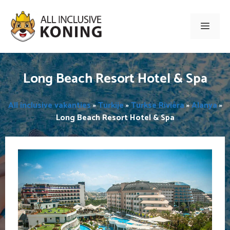
Ga
naar
Men
de
inhoud
Long Beach Resort Hotel & Spa
All inclusive vakanties
»
Turkije
»
Turkse Rivièra
»
Alanya
»
Long Beach Resort Hotel & Spa