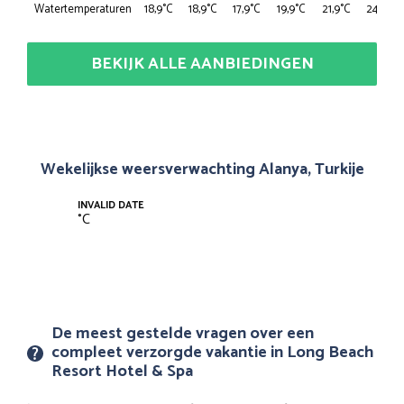
Watertemperaturen
18,9°C
18,9°C
17,9°C
19,9°C
21,9°C
24,9°C
BEKIJK ALLE AANBIEDINGEN
Wekelijkse weersverwachting Alanya, Turkije
INVALID DATE
°
C
De meest gestelde vragen over een
compleet verzorgde vakantie in Long Beach
Resort Hotel & Spa