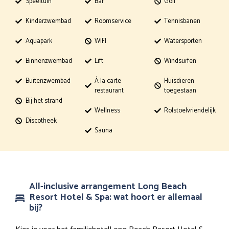
Speeltuin
Bar
Golf
Kinderzwembad
Roomservice
Tennisbanen
Aquapark
WIFI
Watersporten
Binnenzwembad
Lift
Windsurfen
Buitenzwembad
À la carte
Huisdieren
restaurant
toegestaan
Bij het strand
Wellness
Rolstoelvriendelijk
Discotheek
Sauna
All-inclusive arrangement Long Beach
Resort Hotel & Spa: wat hoort er allemaal
bij?