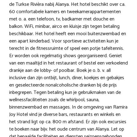
de Turkse Rivièra nabij Alanya. Het hotel beschikt over ca.
60 comfortabele kamers en tweekamerappartementen
met o. a. een telefoon, tv, badkamer met douche en
balkon. WiFi, minibar, airco en kluisje zijn tegen betaling
beschikbaar. Het hotel heeft een mooi buitenzwembad en
een apart kinderbad. Voor sportieve activiteiten kun je
terecht in de fitnessruimte of speel een potje tafeltennis.
Er worden ook regelmatig shows georganiseerd. Geniet
van een maaltijd in het restaurant of bestel een verkoelend
drankje aan de lobby- of poolbar. Boek je o. b. v. all
inclusive dan zijn ontbijt, lunch, diner, koekjes en gebakjes
en geselecteerde nonalcoholische dranken bij de prijs
inbegrepen. Tegen betaling kun je gebruikmaken van de
wellnessfaciliteiten zoals de whirlpool, sauna,
binnenzwembad en massages. In de omgeving van Ramira
Joy Hotel vind je diverse bars, restaurants en winkels en
het strand ligt op ca. 800 m afstand. Er zijn ook excursies
te boeken naar bijv. het oude centrum van Alanya. Let op
dat bepaalde faciliteiten en diensten seizoensgebonden