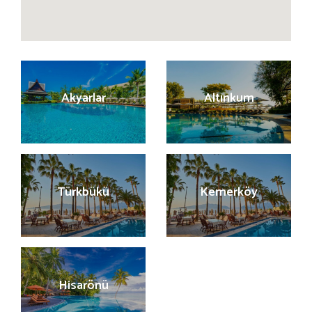
Akyarlar
Altınkum
Türkbükü
Kemerköy
Hisarönü