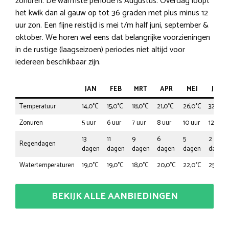
zonuren. De warmste periode is Augustus. Overdag loopt
het kwik dan al gauw op tot 36 graden met plus minus 12
uur zon. Een fijne reistijd is mei t/m half juni, september &
oktober. We horen wel eens dat belangrijke voorzieningen
in de rustige (laagseizoen) periodes niet altijd voor
iedereen beschikbaar zijn.
JAN
FEB
MRT
APR
MEI
JUN
Temperatuur
14,0°C
15,0°C
18,0°C
21,0°C
26,0°C
32,0°C
Zonuren
5 uur
6 uur
7 uur
8 uur
10 uur
12 uur
13
11
9
6
5
2
Regendagen
dagen
dagen
dagen
dagen
dagen
dagen
Watertemperaturen
19,0°C
19,0°C
18,0°C
20,0°C
22,0°C
25,0°C
BEKIJK ALLE AANBIEDINGEN