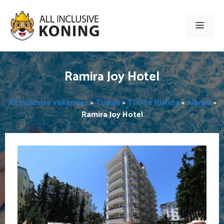
Ga
naar
Men
de
inhoud
Ramira Joy Hotel
All inclusive vakanties
»
Turkije
»
Turkse Rivièra
»
Alanya
»
Ramira Joy Hotel