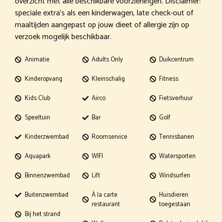
overzicht met alle beschikbare voorzieningen. Disclaimer:
speciale extra’s als een kinderwagen, late check-out of
maaltijden aangepast op jouw dieet of allergie zijn op
verzoek mogelijk beschikbaar.
Animatie
Adults Only
Duikcentrum
Kinderopvang
Kleinschalig
Fitness
Kids Club
Airco
Fietsverhuur
Speeltuin
Bar
Golf
Kinderzwembad
Roomservice
Tennisbanen
Aquapark
WIFI
Watersporten
Binnenzwembad
Lift
Windsurfen
Buitenzwembad
À la carte
Huisdieren
restaurant
toegestaan
Bij het strand