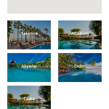
Tekirova
Altınkum
Akyarlar
Didim
Torba