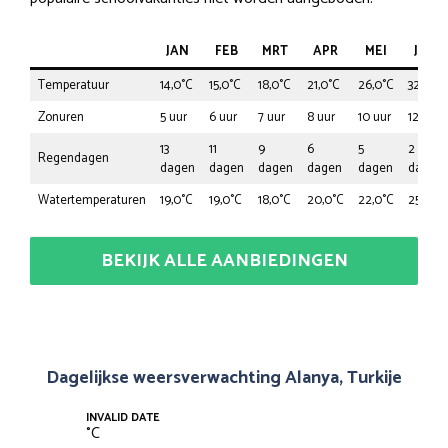
JAN
FEB
MRT
APR
MEI
JUN
Temperatuur
14,0°C
15,0°C
18,0°C
21,0°C
26,0°C
32,0°C
Zonuren
5 uur
6 uur
7 uur
8 uur
10 uur
12 uur
13
11
9
6
5
2
Regendagen
dagen
dagen
dagen
dagen
dagen
dagen
Watertemperaturen
19,0°C
19,0°C
18,0°C
20,0°C
22,0°C
25,0°C
BEKIJK ALLE AANBIEDINGEN
Dagelijkse weersverwachting Alanya, Turkije
INVALID DATE
°
C