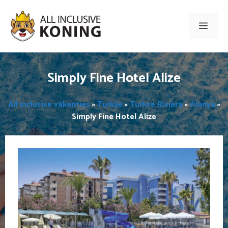
Ga
naar
Men
de
inhoud
Simply Fine Hotel Alize
All inclusive vakanties
»
Turkije
»
Turkse Rivièra
»
Alanya
»
Simply Fine Hotel Alize