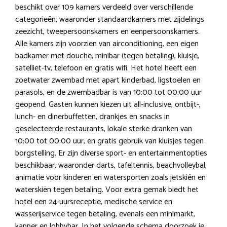
beschikt over 109 kamers verdeeld over verschillende
categorieën, waaronder standaardkamers met zijdelings
zeezicht, tweepersoonskamers en eenpersoonskamers.
Alle kamers zijn voorzien van airconditioning, een eigen
badkamer met douche, minibar (tegen betaling), kluisje,
satelliet-tv, telefoon en gratis wifi. Het hotel heeft een
zoetwater zwembad met apart kinderbad, ligstoelen en
parasols, en de zwembadbar is van 10:00 tot 00:00 uur
geopend. Gasten kunnen kiezen uit all-inclusive, ontbijt-,
lunch- en dinerbuffetten, drankjes en snacks in
geselecteerde restaurants, lokale sterke dranken van
10:00 tot 00:00 uur, en gratis gebruik van kluisjes tegen
borgstelling. Er zijn diverse sport- en entertainmentopties
beschikbaar, waaronder darts, tafeltennis, beachvolleybal,
animatie voor kinderen en watersporten zoals jetskiën en
waterskiën tegen betaling. Voor extra gemak biedt het
hotel een 24-uursreceptie, medische service en
wasserijservice tegen betaling, evenals een minimarkt,
kapper en lobbybar. In het volgende schema doorzoek je