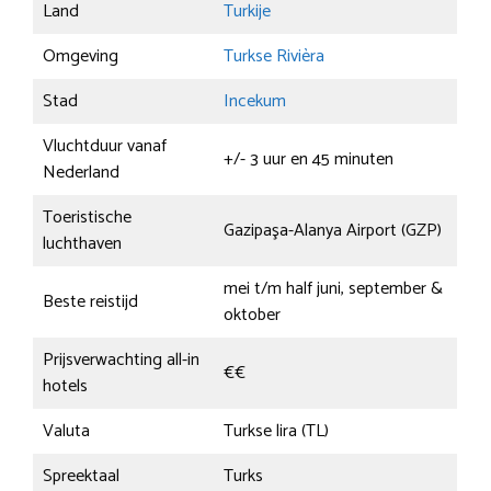
Land
Turkije
Omgeving
Turkse Rivièra
Stad
Incekum
Vluchtduur vanaf
+/- 3 uur en 45 minuten
Nederland
Toeristische
Gazipaşa-Alanya Airport (GZP)
luchthaven
mei t/m half juni, september &
Beste reistijd
oktober
Prijsverwachting all-in
€€
hotels
Valuta
Turkse lira (TL)
Spreektaal
Turks