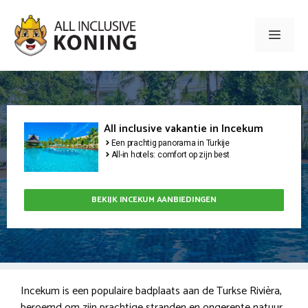
Ga
naar
Men
de
inhoud
All inclusive vakantie in Incekum
Een prachtig panorama in Turkije
All-in hotels: comfort op zijn best
BEKIJK INCEKUM AANBIEDINGEN
Incekum is een populaire badplaats aan de Turkse Rivièra,
beroemd om zijn prachtige stranden en ongerepte natuur.