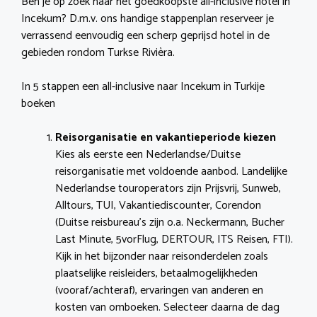
Ben je op zoek naar het goedkoopste all-inclusive hotel in
Incekum? D.m.v. ons handige stappenplan reserveer je
verrassend eenvoudig een scherp geprijsd hotel in de
gebieden rondom Turkse Rivièra.
In 5 stappen een all-inclusive naar Incekum in Turkije
boeken
Reisorganisatie en vakantieperiode kiezen
Kies als eerste een Nederlandse/Duitse
reisorganisatie met voldoende aanbod. Landelijke
Nederlandse touroperators zijn Prijsvrij, Sunweb,
Alltours, TUI, Vakantiediscounter, Corendon
(Duitse reisbureau’s zijn o.a. Neckermann, Bucher
Last Minute, 5vorFlug, DERTOUR, ITS Reisen, FTI).
Kijk in het bijzonder naar reisonderdelen zoals
plaatselijke reisleiders, betaalmogelijkheden
(vooraf/achteraf), ervaringen van anderen en
kosten van omboeken. Selecteer daarna de dag