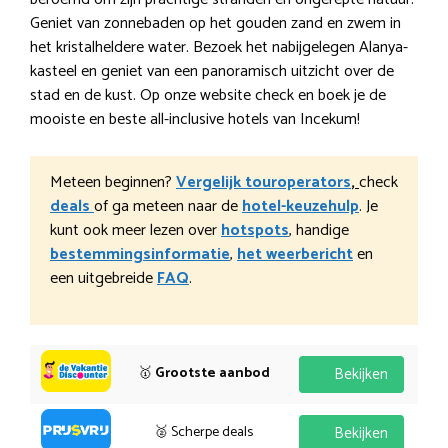
Geniet van zonnebaden op het gouden zand en zwem in
het kristalheldere water. Bezoek het nabijgelegen Alanya-
kasteel en geniet van een panoramisch uitzicht over de
stad en de kust. Op onze website check en boek je de
mooiste en beste all-inclusive hotels van Incekum!
Meteen beginnen?
Vergelijk touroperators
,
check
deals
of ga meteen naar de
hotel-keuzehulp
. Je
kunt ook meer lezen over
hotspots
, handige
bestemmingsinformatie
,
het weerbericht
en
een uitgebreide
FAQ
.
🥇
Grootste aanbod
Bekijken
🥈 Scherpe deals
Bekijken