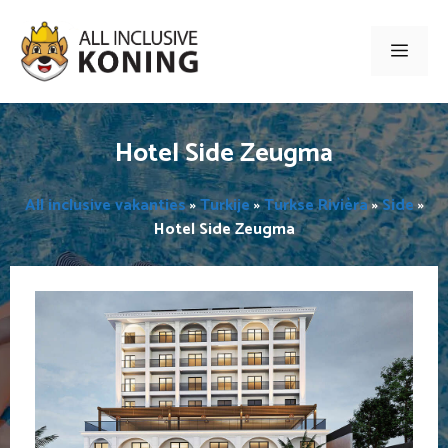
Ga
naar
Men
de
inhoud
Hotel Side Zeugma
All inclusive vakanties
»
Turkije
»
Turkse Rivièra
»
Side
»
Hotel Side Zeugma