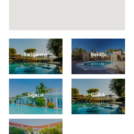
Sarigerme
Beldibi
Siğacık
Güllük