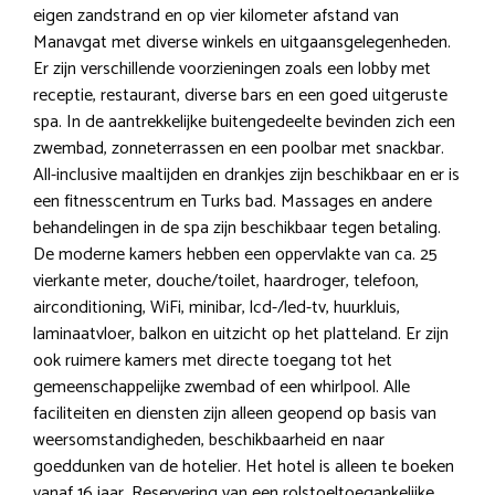
eigen zandstrand en op vier kilometer afstand van
Manavgat met diverse winkels en uitgaansgelegenheden.
Er zijn verschillende voorzieningen zoals een lobby met
receptie, restaurant, diverse bars en een goed uitgeruste
spa. In de aantrekkelijke buitengedeelte bevinden zich een
zwembad, zonneterrassen en een poolbar met snackbar.
All-inclusive maaltijden en drankjes zijn beschikbaar en er is
een fitnesscentrum en Turks bad. Massages en andere
behandelingen in de spa zijn beschikbaar tegen betaling.
De moderne kamers hebben een oppervlakte van ca. 25
vierkante meter, douche/toilet, haardroger, telefoon,
airconditioning, WiFi, minibar, lcd-/led-tv, huurkluis,
laminaatvloer, balkon en uitzicht op het platteland. Er zijn
ook ruimere kamers met directe toegang tot het
gemeenschappelijke zwembad of een whirlpool. Alle
faciliteiten en diensten zijn alleen geopend op basis van
weersomstandigheden, beschikbaarheid en naar
goeddunken van de hotelier. Het hotel is alleen te boeken
vanaf 16 jaar. Reservering van een rolstoeltoegankelijke