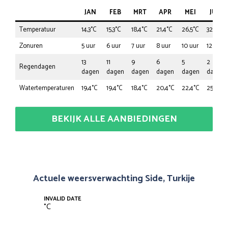
JAN
FEB
MRT
APR
MEI
JUN
Temperatuur
14,3°C
15,3°C
18,4°C
21,4°C
26,5°C
32,6°C
Zonuren
5 uur
6 uur
7 uur
8 uur
10 uur
12 uur
13
11
9
6
5
2
Regendagen
dagen
dagen
dagen
dagen
dagen
dagen
Watertemperaturen
19,4°C
19,4°C
18,4°C
20,4°C
22,4°C
25,5°C
BEKIJK ALLE AANBIEDINGEN
Actuele weersverwachting Side, Turkije
INVALID DATE
°
C