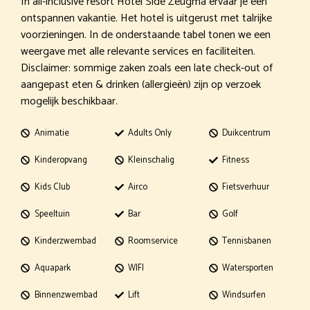
In all-inclusive resort Hotel Side Zeugma ervaar je een
ontspannen vakantie. Het hotel is uitgerust met talrijke
voorzieningen. In de onderstaande tabel tonen we een
weergave met alle relevante services en faciliteiten.
Disclaimer: sommige zaken zoals een late check-out of
aangepast eten & drinken (allergieën) zijn op verzoek
mogelijk beschikbaar.
Animatie
Adults Only
Duikcentrum
Kinderopvang
Kleinschalig
Fitness
Kids Club
Airco
Fietsverhuur
Speeltuin
Bar
Golf
Kinderzwembad
Roomservice
Tennisbanen
Aquapark
WIFI
Watersporten
Binnenzwembad
Lift
Windsurfen